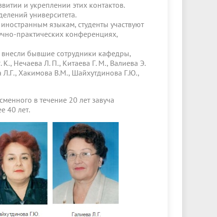
витии и укреплении этих контактов.
елений университета.
ностранным языкам, студенты участвуют
аучно-практических конференциях,
ы внесли бывшие сотрудники кафедры,
К., Нечаева Л. П., Китаева Г. М., Валиева Э.
а Л.Г., Хакимова В.М., Шайхутдинова Г.Ю.,
менного в течение 20 лет завуча
е 40 лет.