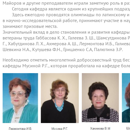
Майоров и другие преподаватели играли заметную роль в раз
Сегодня кафедра является одним из крупнейших подразд
Здесь ежегодно проводятся олимпиады по латинскому и и
в научно-исследовательской работе, принимают участие в н
занимают призовые места.
Значительный вклад в дело становления и развития кафедр
ветераны труда Габбасова К. Х., Галеева З. Ш., Шамсутдинова Р. 
Г., Хабутдинова Л. Х., Ахмерова А. Ш., Лермонтова И.Б., Галиев
Шевкина Н.А., Кутушева Ф.Н., Грицаенко С.А, Палютина З.Р.
Необходимо отметить многолетний добросовестный труд бесс
кафедры Мусиной Р.Г., которая проработала на кафедре боле