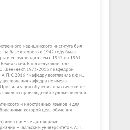
рственного медицинского института был
, на базе которого в 1942 году была
ры и ее руководителем с 1942 по 1961
. Вехновский. В последующие годы
 О. Шенкнехт. 1973-2016 г кафедрой
 П. С 2016 г кафедру возглавила к.ф.н.,
существования кафедра не имела
 Профилизация обучения практически не
трывков из произведений художественной
инского и иностранных языков и для
ребованиями которой цель обучения
т) имел прямые договорные
мании – Галльским университетом. А. П.