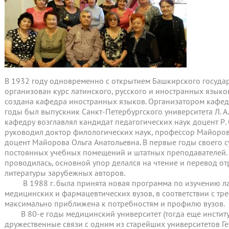
В 1932 году одновременно с открытием Башкирского госуда
организован курс латинского, русского и иностранных языков
создана кафедра иностранных языков. Организатором кафед
годы был выпускник Санкт-Петербургского университета Л. А
кафедру возглавлял кандидат педагогических наук доцент Р.
руководил доктор филологических наук, профессор Майоров А.
доцент Майорова Ольга Анатольевна. В первые годы своего 
постоянных учебных помещений и штатных преподавателей.
проводилась, основной упор делался на чтение и перевод о
литературы зарубежных авторов.
В 1988 г. была принята новая программа по изучению лат
медицинских и фармацевтических вузов, в соответствии с т
максимально приближена к потребностям и профилю вузов.
В 80-е годы медицинский университет (тогда еще институ
дружественные связи с одним из старейших университетов Гер