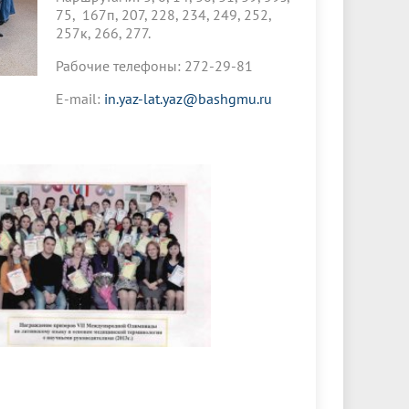
75, 167п, 207, 228, 234, 249, 252,
257к, 266, 277.
Рабочие телефоны: 272-29-81
E-mail:
in.yaz-lat.yaz@bashgmu.ru