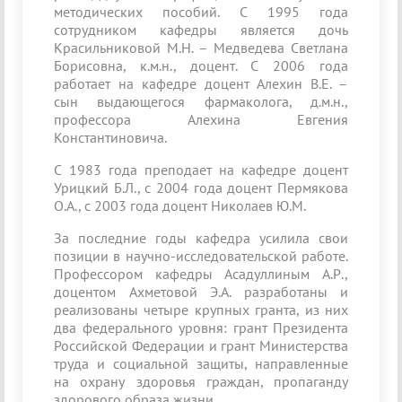
методических пособий. С 1995 года
сотрудником кафедры является дочь
Красильниковой М.Н. – Медведева Светлана
Борисовна, к.м.н., доцент. С 2006 года
работает на кафедре доцент Алехин В.Е. –
сын выдающегося фармаколога, д.м.н.,
профессора Алехина Евгения
Константиновича.
С 1983 года преподает на кафедре доцент
Урицкий Б.Л., с 2004 года доцент Пермякова
О.А., с 2003 года доцент Николаев Ю.М.
За последние годы кафедра усилила свои
позиции в научно-исследовательской работе.
Профессором кафедры Асадуллиным А.Р.,
доцентом Ахметовой Э.А. разработаны и
реализованы четыре крупных гранта, из них
два федерального уровня: грант Президента
Российской Федерации и грант Министерства
труда и социальной защиты, направленные
на охрану здоровья граждан, пропаганду
здорового образа жизни.