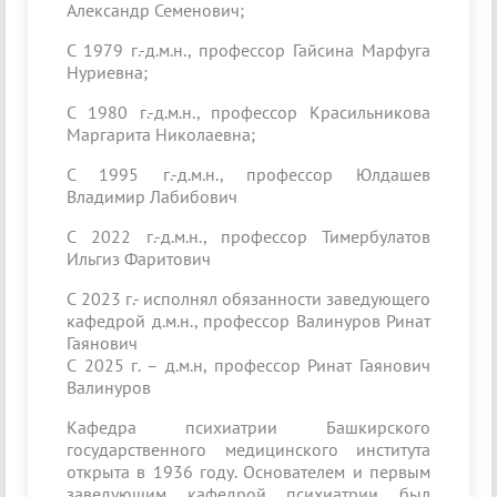
Александр Семенович;
C 1979 г.-д.м.н., профессор Гайсина Марфуга
Нуриевна;
C 1980 г.-д.м.н., профессор Красильникова
Маргарита Николаевна;
C 1995 г.-д.м.н., профессор Юлдашев
Владимир Лабибович
С 2022 г.-д.м.н., профессор Тимербулатов
Ильгиз Фаритович
С 2023 г.- исполнял обязанности заведующего
кафедрой д.м.н., профессор Валинуров Ринат
Гаянович
С 2025 г. – д.м.н, профессор Ринат Гаянович
Валинуров
Кафедра психиатрии Башкирского
государственного медицинского института
открыта в 1936 году. Основателем и первым
заведующим кафедрой психиатрии был