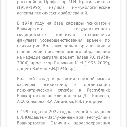
расстройств. Профессор М.Н. Красильникова
(1989-1995) изучала иммунологические
аспекты психических заболеваний.
В 1978 году на базе кафедры психиатрии
Башкирского государственного
медицинского института открывается
факультет усовершенствования врачей по
психиатрии. Большую роль в организации и
становлении последипломного образования
на кафедре сыграли доцент Галеев Р.С (1938-
2004), профессор Гатауллин М.М (1933-2009),
доцент Вайман Е.Н.(1946 г.р.).
Большой вклад в развитии научной мысли
кафедры психиатрии, в организации
психиатрической службы в Республике
Башкортостан внесли доценты Д.Г. Еникеев,
А.Ф. Кольцова, З.А. Адгамова, В.В. Дезорцев.
С 1995 года по 2022 год кафедрой заведовал
В.Л. Юлдашев - Заслуженный врач Республики
Башкортостан, Отличник здравоохранения