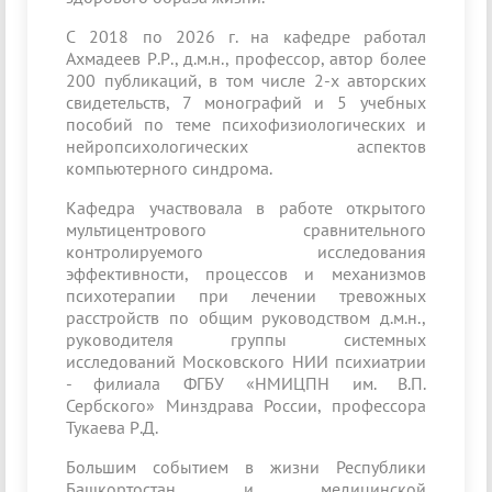
С 2018 по 2026 г. на кафедре работал
Ахмадеев Р.Р., д.м.н., профессор, автор более
200 публикаций, в том числе 2-х авторских
свидетельств, 7 монографий и 5 учебных
пособий по теме психофизиологических и
нейропсихологических аспектов
компьютерного синдрома.
Кафедра участвовала в работе открытого
мультицентрового сравнительного
контролируемого исследования
эффективности, процессов и механизмов
психотерапии при лечении тревожных
расстройств по общим руководством д.м.н.,
руководителя группы системных
исследований Московского НИИ психиатрии
- филиала ФГБУ «НМИЦПН им. В.П.
Сербского» Минздрава России, профессора
Тукаева Р.Д.
Большим событием в жизни Республики
Башкортостан и медицинской