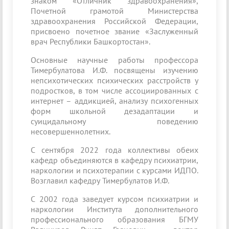
знаком «Отличник здравоохранения»,
Почетной грамотой Министерства
здравоохранения Российской Федерации,
присвоено почетное звание «Заслуженный
врач Республики Башкортостан».
Основные научные работы профессора
Тимербулатова И.Ф. посвящены изучению
непсихотических психических расстройств у
подростков, в том числе ассоциированных с
интернет – аддикцией, анализу психогенных
форм школьной дезадаптации и
суицидальному поведению
несовершеннолетних.
С сентября 2022 года коллективы обеих
кафедр объединяются в кафедру психиатрии,
наркологии и психотерапии с курсами ИДПО.
Возглавил кафедру Тимербулатов И.Ф.
С 2002 года заведует курсом психиатрии и
наркологии Института дополнительного
профессионального образования БГМУ