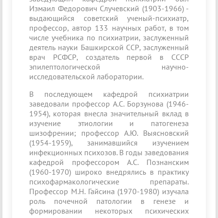
Измаил Федорович Случевский (1903-1966) -
выдающийся советский ученый-психиатр,
профессор, автор 133 научных работ, в том
числе учебника по психиатрии, заслуженный
деятель науки Башкирской ССР, заслуженный
врач РСФСР, создатель первой в СССР
эпилептологической научно-
исследовательской лаборатории.
В последующем кафедрой психиатрии
заведовали профессор А.С. Борзунова (1946-
1954), которая внесла значительный вклад в
изучение этиологии и патогенеза
шизофрении; профессор А.Ю. Выясновский
(1954-1959), занимавшийся изучением
инфекционных психозов. В годы заведования
кафедрой профессором А.С. Познанским
(1960-1970) широко внедрялись в практику
психофармакологические препараты.
Профессор М.Н. Гайсина (1970-1980) изучала
роль почечной патологии в генезе и
формировании некоторых психических