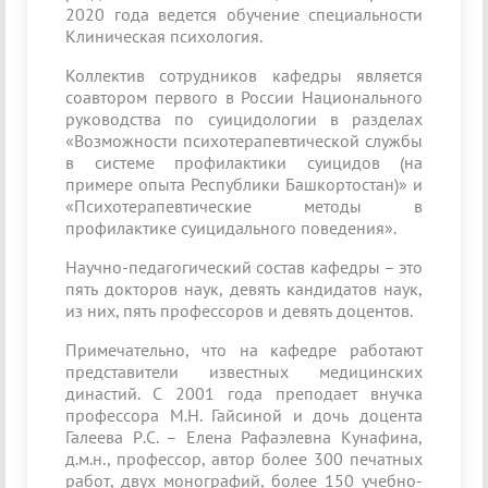
2020 года ведется обучение специальности
Клиническая психология.
Коллектив сотрудников кафедры является
соавтором первого в России Национального
руководства по суицидологии в разделах
«Возможности психотерапевтической службы
в системе профилактики суицидов (на
примере опыта Республики Башкортостан)» и
«Психотерапевтические методы в
профилактике суицидального поведения».
Научно-педагогический состав кафедры – это
пять докторов наук, девять кандидатов наук,
из них, пять профессоров и девять доцентов.
Примечательно, что на кафедре работают
представители известных медицинских
династий. С 2001 года преподает внучка
профессора М.Н. Гайсиной и дочь доцента
Галеева Р.С. – Елена Рафаэлевна Кунафина,
д.м.н., профессор, автор более 300 печатных
работ, двух монографий, более 150 учебно-