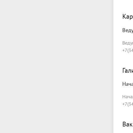
Кар
Вед
Веду
+7(3
Гал
Нач
Нача
+7(3
Вак