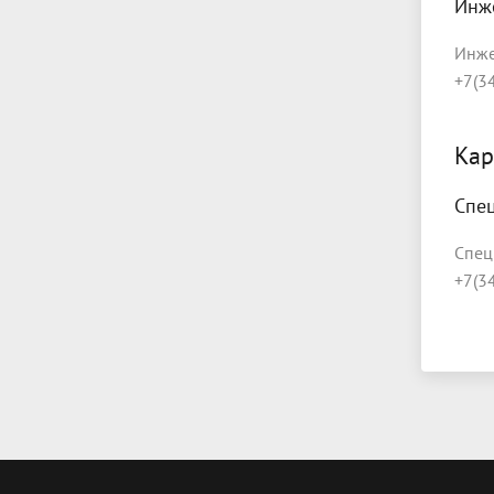
Инж
Инже
+7(3
Кар
Спе
Спец
+7(3