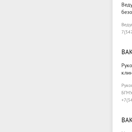
Вед
без
Веду
7(34
ВА
Руко
кли
Руко
БГМ
+7(3
ВА