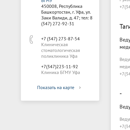
БГМУ
450008, Республика
+7(3
Башкортостан, г. Уфа, ул.
Заки Валиди, д. 47; тел: 8
(347) 272-92-31
Таг
+7 (347) 273-87-54
Веду
Клиническая
мед
стоматологическая
поликлиника Уфа
Веду
+7(347)223-11-92
меди
Клиника БГМУ Уфа
+7(3
Показать на карте
-
Веду
Веду
+7(3