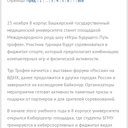
Страницы:
Пред.
|
1
|
...
|
3
|
4
|
5
|
6
|
7
|
Все
25 ноября 8 корпус Башкирский государственный
медицинский университета станет площадкой
Международного роуд-шоу «Игры будущего. Путь
трофея». Участник турнира будут соревноваться в
фиджитал-спорте, который предполагает комбинацию
компьютерных игр и физической активности.
Тур Трофея начнется с выставки-форума «Россия» на
ВДНХ, далее продолжится в других городах России и
завершится на космодроме Байконур. Организаторы
мероприятия готовят активности памятные призы и
подарки от партнеров и для зрителей соревнований.
В начале этого учебного года в 8 корпусе университета
открылся Киберцентр-площадка, где студенты БГМУ
тренируются в киберспортивных и фиджитал видах