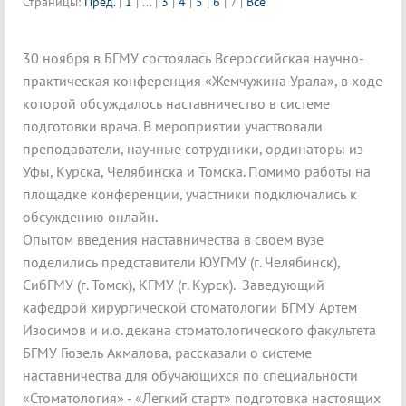
Страницы:
Пред.
|
1
|
...
|
3
|
4
|
5
|
6
|
7
|
Все
30 ноября в БГМУ состоялась Всероссийская научно-
практическая конференция «Жемчужина Урала», в ходе
которой обсуждалось наставничество в системе
подготовки врача. В мероприятии участвовали
преподаватели, научные сотрудники, ординаторы из
Уфы, Курска, Челябинска и Томска. Помимо работы на
площадке конференции, участники подключались к
обсуждению онлайн.
Опытом введения наставничества в своем вузе
поделились представители ЮУГМУ (г. Челябинск),
СибГМУ (г. Томск), КГМУ (г. Курск). Заведующий
кафедрой хирургической стоматологии БГМУ Артем
Изосимов и и.о. декана стоматологического факультета
БГМУ Гюзель Акмалова, рассказали о системе
наставничества для обучающихся по специальности
«Стоматология» - «Легкий старт» подготовка настоящих