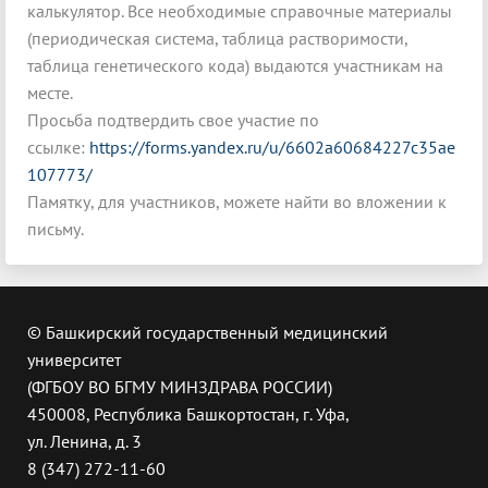
калькулятор. Все необходимые справочные материалы
(периодическая система, таблица растворимости,
таблица генетического кода) выдаются участникам на
месте.
Просьба подтвердить свое участие по
ссылке:
https://forms.yandex.ru/u/6602a60684227c35ae
107773/
Памятку, для участников, можете найти во вложении к
письму.
© Башкирский государственный медицинский
университет
(ФГБОУ ВО БГМУ МИНЗДРАВА РОССИИ)
450008, Республика Башкортостан, г. Уфа,
ул. Ленина, д. 3
8 (347) 272-11-60