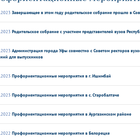
динатуры
з обучающихся БГМУ
Расписание
Профсоюзный комитет
ная программа развития
Антитеррор
кие исследования и
Диссертационные советы
.2023
Завершающее в этом году родительское собрание прошло в Со
ьный аккредитационный
ия выпускников
Научно-образовательный
Работа музеев на кафедрах
я, ЛЭК
медицинский кластер
Аспирантура
ие граждан
ентр
Фотогалерея
БГМУ - ВУЗ здорового образа 
«Нижневолжский»
.2023
Родительское собрание с участием представителей вузов Респу
рии мегагранта
Полезные интернет-ссылки
анковской картой
тету 90 лет
Реорганизация вуза
Университету 85 лет
ия для студентов
ейтингах университетов
Я-профессионал
Управление инновационной
твет
деятельности
.2023
Администрация города Уфы совместно с Советом ректоров вуз
ое отделение «Движение
Альманах "Исторический вестни
аний для выпускников
 БГМУ
орий БГМУ
Евразийский НОЦ
обучение
Социальная работа в системе
здравоохранения
.2023
Профориентационные мероприятия в г. Ишимбай
иональное обучение
Инновационные образователь
.2023
Профориентационные мероприятия в с. Старобалтаче
проекты
.2022
Профориентационные мероприятия в Аургазинском районе
.2022
Профориентационные мероприятия в Белорецке