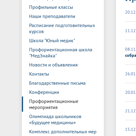
Управление международной
Отдел ор
Профсою
Профильные классы
Электронный ящик доверия
Комплекс
деятельности
Итоги научно-исследовательской
Клиничес
20.12
Санаторий-профилакторий БГМУ
Совет обучающихся
БГМУ
Федерал
Ассоциац
работы
испытани
Наши преподаватели
центр
Расписание подготовительных
Абитуриенту
Золотой фонд БГМУ
Обращен
Медиа ц
11.12
курсов
Конференции и форумы
Лаборато
Видеогалерея
Жизнь иностранных студентов БГМУ
Оплата б
Универси
Школа "Юный медик"
Информация для инвалидов и лиц с
Проблемные научные комиссии
Информац
БГМУ в р
Эндаумент
Вопрос-о
ограниченными возможностями
Профориентационная школа
08.11
Штаб студенческих отрядов БГМУ
Первичн
здоровья
"МедЗнайка"
собр
Первых»
Новости и объявления
Институт урологии и клинической
Репозит
Медицинский инспектор
Онлайн 
онкологии
Контакты
26.01
Благодарственные письма
Независимая оценка качества
Професс
Конференции
20.01
образования
Профориентационные
мероприятия
21.12
Олимпиада школьников
«Будущее медицины»
15.12
Комплекс дополнительных мер