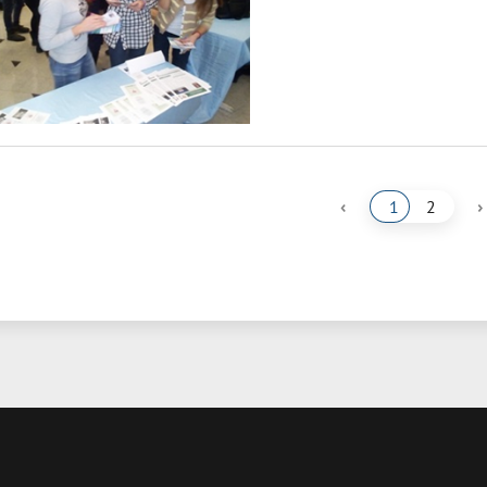
‹
›
1
2