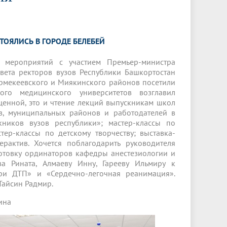
Менеджмент качества
Лицензии
Совет кураторов
Сведения об образовательной
Докторантура
организации
Государственная итоговая аттестация
Выпускники БГМУ – ветераны ВОВ
Грантовые фонды
ОЯЛИСЬ В ГОРОДЕ БЕЛЕБЕЙ
жизни
Карта сайта
Внутренняя оценка качества
Юбиляры
образования
Научные издания
Трансформация университета
Празднование 75-летия Победы в
 мероприятий с участием Премьер-министра
Всероссийская студенческая
Публикационная активность
Великой Отечественной войне
овета ректоров вузов Республики Башкортостан
олимпиада по хирургии с
рмекеевского и Миякинского районов посетили
к"
НИИ кардиологии
«МЕДМОЛ»
международным участием
ого медицинского университетов возглавил
щенной, это и чтение лекций выпускникам школ
Научная ординатура
Новые образовательные программы
ов, муниципальных районов и работодателей в
ников вузов республики»; мастер-классы по
Электронная учебная библиотека
ер-классы по детскому творчеству; выставка-
рактив. Хочется поблагодарить руководителя
ные
Аккредитация специалиста
отовку ординаторов кафедры анестезиологии и
а Рината, Алмаеву Инну, Гарееву Ильмиру к
Наставничество в сфере
ри ДТП» и «Сердечно-легочная реанимация».
здравоохранения
Тайсин Радмир.
ина