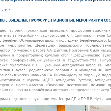
динатуры
з обучающихся БГМУ
Расписание
Профсоюзный комитет
ная программа развития
Антитеррор
кие исследования и
Диссертационные советы
2.2017
ьный аккредитационный
ия выпускников
Научно-образовательный
Работа музеев на кафедрах
я, ЛЭК
медицинский кластер
Аспирантура
РВЫЕ ВЫЕЗДНЫЕ ПРОФОРИЕНТАЦИОННЫЕ МЕРОПРИЯТИЯ СОСТ
ие граждан
ентр
Фотогалерея
БГМУ - ВУЗ здорового образа 
«Нижневолжский»
рии мегагранта
Полезные интернет-ссылки
анковской картой
тету 90 лет
Реорганизация вуза
Университету 85 лет
шно встретил участников выездных профориентационных
ия для студентов
ейтингах университетов
Я-профессионал
Управление инновационной
ительства Республики Башкортостан С.Т. Сагитова, членов С
твет
деятельности
д Белебей. Обучающиеся школ и колледжей Белебеевского, Е
ое отделение «Движение
Альманах "Исторический вестни
ое мероприятие. Делегацию Башкирского государственн
 БГМУ
ектор по учебной работе А.А. Цыглин. Программа была насы
орий БГМУ
Евразийский НОЦ
обучение
Социальная работа в системе
орами и проректорами; круглый стол «Сотрудничество вуз
здравоохранения
осах профориентации учащихся и трудоустройства выпуск
дике подготовки к ЕГЭ учеными-методистами вузов РБ; маст
ентация вузов; родительское собрание и молодежный инте
иональное обучение
Инновационные образователь
ра практических навыков Г.А. Биктимирову за хорошую подг
проекты
иматологии с курсом ИДПО Ахмадиева Рустама, Ахмадиев
едению мастер-классов «Оказание неотложной помощи п
ойно наш вуз на молодёжном интерактиве представил спикер 
риал подготовила руководитель Центра ДП и ПР Л.В. Мурзагал