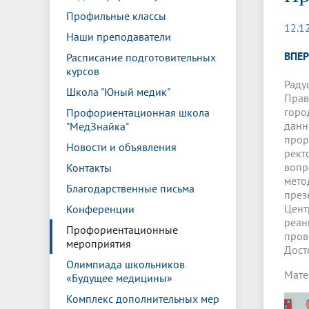
Управление международной
Отдел ор
Профсою
Профильные классы
Электронный ящик доверия
Комплекс
деятельности
Итоги научно-исследовательской
Клиничес
12.1
Санаторий-профилакторий БГМУ
Совет обучающихся
БГМУ
Федерал
Ассоциац
работы
испытани
Наши преподаватели
центр
ВПЕ
Расписание подготовительных
Абитуриенту
Золотой фонд БГМУ
Обращен
Медиа ц
курсов
Конференции и форумы
Лаборато
Видеогалерея
Жизнь иностранных студентов БГМУ
Оплата б
Универси
Раду
Школа "Юный медик"
Информация для инвалидов и лиц с
Проблемные научные комиссии
Информац
БГМУ в р
Прав
Эндаумент
Вопрос-о
ограниченными возможностями
горо
Профориентационная школа
Штаб студенческих отрядов БГМУ
Первичн
здоровья
данн
"МедЗнайка"
Первых»
прор
Новости и объявления
Институт урологии и клинической
Репозит
Медицинский инспектор
Онлайн 
рект
онкологии
вопр
Контакты
мето
Благодарственные письма
през
Независимая оценка качества
Професс
Цент
Конференции
образования
реан
Профориентационные
пров
мероприятия
Дост
Олимпиада школьников
Мате
«Будущее медицины»
Комплекс дополнительных мер