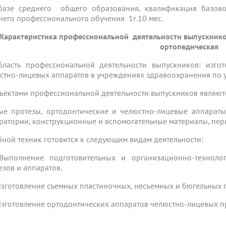
базе среднего общего образования, квалификация базово
него профессионального обучения 1г.10 мес.
Характеристика профессиональной деятельности выпускников
ортопедическая
бласть профессиональной деятельности выпускников: изго
стно-лицевых аппаратов в учреждениях здравоохранения по у
бъектами профессиональной деятельности выпускников являют
ые протезы, ортодонтические и челюстно-лицевые аппараты
ратории, конструкционные и вспомогательные материалы, пер
убной техник готовится к следующим видам деятельности:
 Выполнение подготовительных и организационно-техноло
езов и аппаратов.
 Изготовление съемных пластиночных, несъемных и бюгельных 
 Изготовление ортодонтических аппаратов челюстно-лицевых п