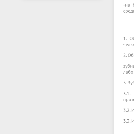
-на 
сред
1. О
челю
2. О
зубн
лабо
3. З
3.1.
прот
3.2.
3.3.