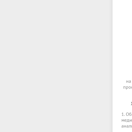
на
проф
1. О
меди
анал