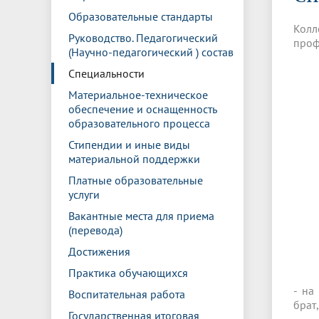
Управление международной
Отдел ор
Профсою
Образовательные стандарты
Электронный ящик доверия
Комплекс
деятельности
Итоги научно-исследовательской
Клиничес
Колл
Санаторий-профилакторий БГМУ
Совет обучающихся
БГМУ
Федерал
Ассоциац
работы
испытани
Руководство. Педагогический
проф
центр
(Научно-педагогический ) состав
Абитуриенту
Золотой фонд БГМУ
Обращен
Медиа ц
Специальности
Конференции и форумы
Лаборато
Видеогалерея
Жизнь иностранных студентов БГМУ
Оплата б
Универси
Материальное-техническое
Информация для инвалидов и лиц с
Проблемные научные комиссии
Информац
БГМУ в р
обеспечение и оснащенность
Эндаумент
Вопрос-о
ограниченными возможностями
образовательного процесса
Штаб студенческих отрядов БГМУ
Первичн
здоровья
Первых»
Стипендии и иные виды
Институт урологии и клинической
Репозит
Медицинский инспектор
Онлайн 
материальной поддержки
онкологии
Платные образовательные
услуги
Независимая оценка качества
Професс
Вакантные места для приема
образования
(перевода)
Достижения
Практика обучающихся
- на
Воспитательная работа
брат
Государственная итоговая