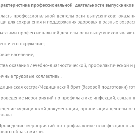
рактеристика профессиональной деятельности выпускников п
бласть профессиональной деятельности выпускников: оказа
щи для сохранения и поддержания здоровья в разные возрас
бъектами профессиональной деятельности выпускников являют
ент и его окружение;
овое население;
ства оказания лечебно-диагностической, профилактической 
ичные трудовые коллективы.
едицинская сестра/Медицинский брат (базовой подготовки) го
 Проведение мероприятий по профилактике инфекций, связан
 Ведение медицинской документации, организация деятельно
онала.
 Проведение мероприятий по профилактике неинфекционны
ового образа жизни.