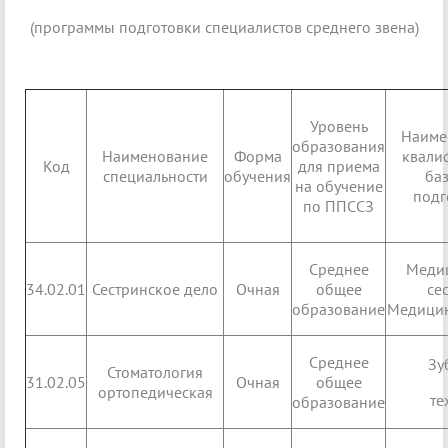
(программы подготовки специалистов среднего звена)
Уровень
Наиме
образования
Наименование
Форма
квали
Код
для приема
специальности
обучения
ба
на обучение
подг
по ППССЗ
Среднее
Меди
34.02.01
Сестринское дело
Очная
общее
сес
образование
Медицин
Среднее
Зу
Стоматология
31.02.05
Очная
общее
ортопедическая
те
образование