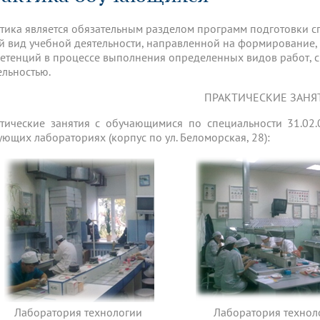
динатуры
з обучающихся БГМУ
Расписание
Профсоюзный комитет
ная программа развития
Антитеррор
кие исследования и
Диссертационные советы
тика является обязательным разделом программ подготовки сп
ьный аккредитационный
ия выпускников
Научно-образовательный
Работа музеев на кафедрах
я, ЛЭК
й вид учебной деятельности, направленной на формирование, 
медицинский кластер
Аспирантура
етенций в процессе выполнения определенных видов работ, 
ие граждан
ентр
Фотогалерея
БГМУ - ВУЗ здорового образа 
«Нижневолжский»
ельностью.
рии мегагранта
Полезные интернет-ссылки
анковской картой
тету 90 лет
Реорганизация вуза
Университету 85 лет
ПРАКТИЧЕСКИЕ ЗАНЯ
ия для студентов
ейтингах университетов
Я-профессионал
Управление инновационной
твет
деятельности
тические занятия с обучающимися по специальности 31.02.
ое отделение «Движение
Альманах "Исторический вестни
ующих лабораториях (корпус по ул. Беломорская, 28):
 БГМУ
орий БГМУ
Евразийский НОЦ
обучение
Социальная работа в системе
здравоохранения
иональное обучение
Инновационные образователь
проекты
Лаборатория технологии
Лаборатория технол