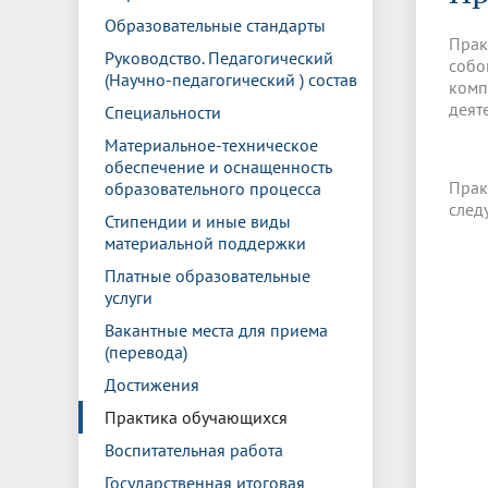
Управление международной
Отдел ор
Профсою
Образовательные стандарты
Электронный ящик доверия
Комплекс
деятельности
Итоги научно-исследовательской
Клиничес
Прак
Санаторий-профилакторий БГМУ
Совет обучающихся
БГМУ
Федерал
Ассоциац
работы
испытани
Руководство. Педагогический
собо
центр
(Научно-педагогический ) состав
комп
Абитуриенту
Золотой фонд БГМУ
Обращен
Медиа ц
деят
Специальности
Конференции и форумы
Лаборато
Видеогалерея
Жизнь иностранных студентов БГМУ
Оплата б
Универси
Материальное-техническое
Информация для инвалидов и лиц с
Проблемные научные комиссии
Информац
БГМУ в р
обеспечение и оснащенность
Эндаумент
Вопрос-о
ограниченными возможностями
Прак
образовательного процесса
Штаб студенческих отрядов БГМУ
Первичн
здоровья
след
Первых»
Стипендии и иные виды
Институт урологии и клинической
Репозит
Медицинский инспектор
Онлайн 
материальной поддержки
онкологии
Платные образовательные
услуги
Независимая оценка качества
Професс
Вакантные места для приема
образования
(перевода)
Достижения
Практика обучающихся
Воспитательная работа
Государственная итоговая