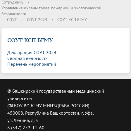
Сотруднику
›
Управление охраны труда, пожарной и экологической
безопасности
›
СОУТ
›
СОУТ 2024
›
СОУТ КСП БГМУ
СОУТ КСП БГМУ
Декларация СОУТ 2024
Сводная ведомость
Перечень мероприятий
© Башкирский государственный медицинский
университет
(ФГБОУ ВО БГМУ МИНЗДРАВА РОССИИ)
450008, Республика Башкортостан, г. Уфа,
ул. Ленина, д. 3
8 (347) 272-11-60