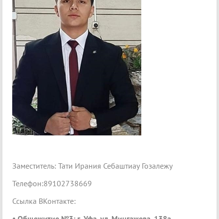
Заместитель: Тати Ирания Себаштиау Гозалежу
Телефон:89102738669
Ссылка ВКонтакте:
• Общежитие №3: г. Уфа, ул. Мингажева, 138а