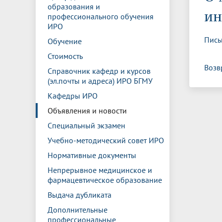
Управление международной
Отдел ор
Профсою
образования и
Электронный ящик доверия
Комплекс
ин
деятельности
Итоги научно-исследовательской
Клиничес
профессионального обучения
Санаторий-профилакторий БГМУ
Совет обучающихся
БГМУ
Федерал
Ассоциац
работы
испытани
ИРО
центр
Пись
Обучение
Абитуриенту
Золотой фонд БГМУ
Обращен
Медиа ц
Конференции и форумы
Лаборато
Стоимость
Видеогалерея
Жизнь иностранных студентов БГМУ
Оплата б
Универси
Возв
Информация для инвалидов и лиц с
Проблемные научные комиссии
Информац
БГМУ в р
Справочник кафедр и курсов
Эндаумент
Вопрос-о
ограниченными возможностями
(эл.почты и адреса) ИРО БГМУ
Штаб студенческих отрядов БГМУ
Первичн
здоровья
Кафедры ИРО
Первых»
Институт урологии и клинической
Репозит
Медицинский инспектор
Онлайн 
Объявления и новости
онкологии
Специальный экзамен
Учебно-методический совет ИРО
Независимая оценка качества
Професс
Нормативные документы
образования
Непрерывное медицинское и
фармацевтическое образование
Выдача дубликата
Дополнительные
профессиональные