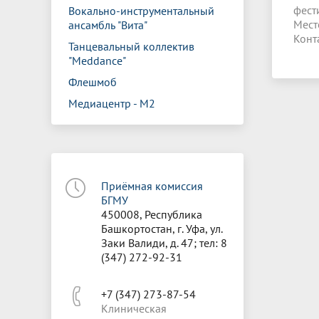
фест
Вокально-инструментальный
Мест
ансамбль "Вита"
Конт
Танцевальный коллектив
"Meddance"
Флешмоб
Медиацентр - М2
Приёмная комиссия
БГМУ
450008, Республика
Башкортостан, г. Уфа, ул.
Заки Валиди, д. 47; тел: 8
(347) 272-92-31
+7 (347) 273-87-54
Клиническая