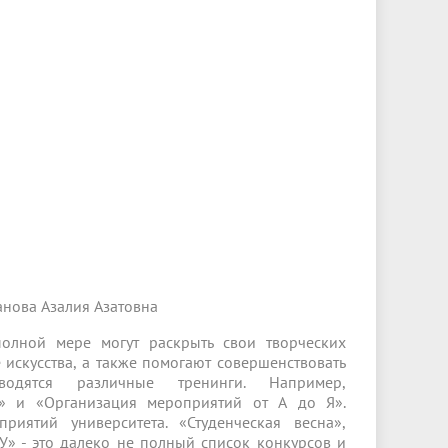
Менеджмент качества
Лицензии
Совет кураторов
Сведения об образовательной
Докторантура
организации
Государственная итоговая аттестация
Выпускники БГМУ – ветераны ВОВ
Грантовые фонды
жизни
Карта сайта
Внутренняя оценка качества
Юбиляры
образования
Научные издания
Трансформация университета
Празднование 75-летия Победы в
Всероссийская студенческая
Публикационная активность
Великой Отечественной войне
олимпиада по хирургии с
к"
НИИ кардиологии
«МЕДМОЛ»
международным участием
Научная ординатура
Новые образовательные программы
Электронная учебная библиотека
ные
Аккредитация специалиста
нова Азалия Азатовна
Наставничество в сфере
олной мере могут раскрыть свои творческих
здравоохранения
 искусства, а также помогают совершенствовать
водятся различные тренинги. Например,
во» и «Организация мероприятий от А до Я».
иятий университета. «Студенческая весна»,
» - это далеко не полный список конкурсов и