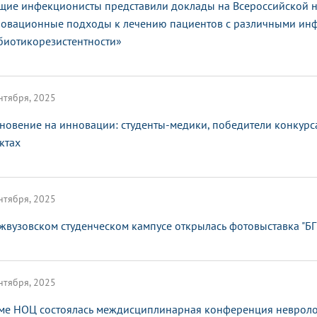
щие инфекционисты представили доклады на Всероссийской 
овационные подходы к лечению пациентов с различными ин
биотикорезистентности»
нтября, 2025
новение на инновации: студенты-медики, победители конкурса
ктах
нтября, 2025
жвузовском студенческом кампусе открылась фотовыставка "БГ
нтября, 2025
ме НОЦ состоялась междисциплинарная конференция невроло