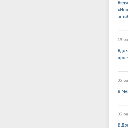
Веду
«Инн
анти
19 се
Вдох
прое
05 се
В Ме
03 се
В До