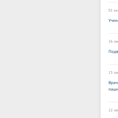
01 ок
Учен
26 се
Подв
23 се
Врач
паци
22 се