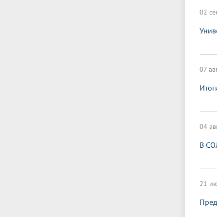
02 се
Унив
07 ав
Итог
04 ав
В СО
21 ию
Пред