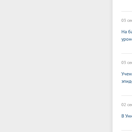
03 се
На б
урон
03 се
Учен
эпид
02 се
В Ун