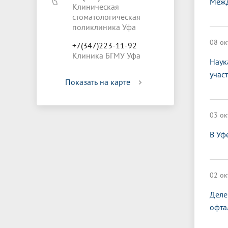
Межд
Клиническая
стоматологическая
поликлиника Уфа
08 ок
+7(347)223-11-92
Клиника БГМУ Уфа
Наук
учас
Показать на карте
03 ок
В Уф
02 ок
Деле
офта