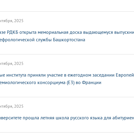
нтября, 2025
азе РДКБ открыта мемориальная доска выдающемуся выпускни
ефрологической службы Башкортостана
нтября, 2025
ые института приняли участие в ежегодном заседании Европе
емиологического консорциума (E3) во Франции
нтября, 2025
иверситете прошла летняя школа русского языка для абитурие