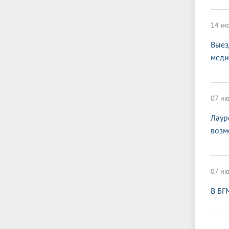
14 ию
Выез
меди
07 ию
Лаур
возм
07 ию
В БГ