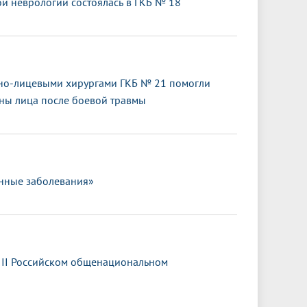
 неврологии состоялась в ГКБ № 18
тно-лицевыми хирургами ГКБ № 21 помогли
оны лица после боевой травмы
нные заболевания»
III Российском общенациональном