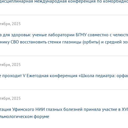
исциплинарная международная конференция по коморбидной
тября, 2025
а для здоровья: ученые лаборатории БГМУ совместно с челюс
тнику СВО восстановить стенки глазницы (орбиты) и средней з
тября, 2025
е проходит V Ежегодная конференция «Школа педиатра: орфа
тября, 2025
гация Уфимского НИИ глазных болезней приняла участие в XV
льмологическом форуме