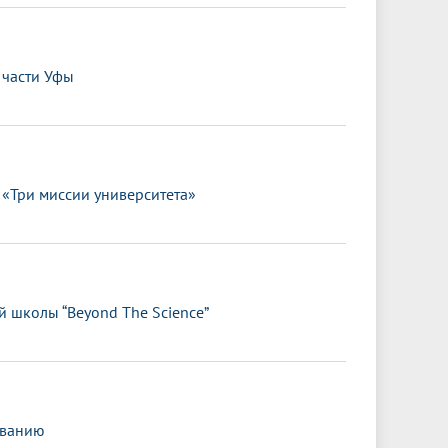
 части Уфы
«Три миссии университета»
й школы “Beyond The Science”
ованию