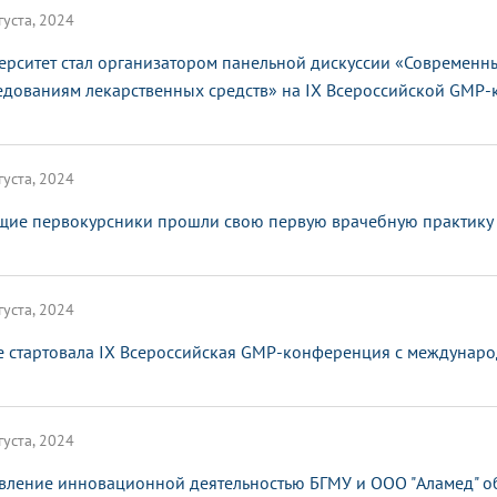
густа, 2024
ерситет стал организатором панельной дискуссии «Современ
едованиям лекарственных средств» на IX Всероссийской GMP
густа, 2024
щие первокурсники прошли свою первую врачебную практику
густа, 2024
е стартовала IX Всероссийская GMP-конференция с междунар
густа, 2024
вление инновационной деятельностью БГМУ и ООО "Аламед" 