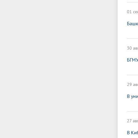
01 се
Башк
30 ав
БГМУ
29 ав
В ун
27 ав
В Ки