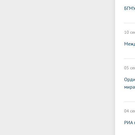
БГМУ
10 се
Межд
05 се
Орди
мира
04 се
РИА 