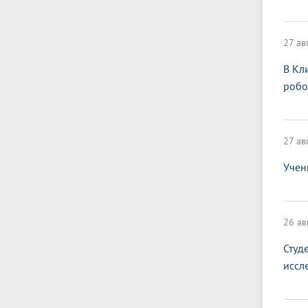
27 ав
В Кл
робо
27 ав
Учен
26 ав
Студ
иссл