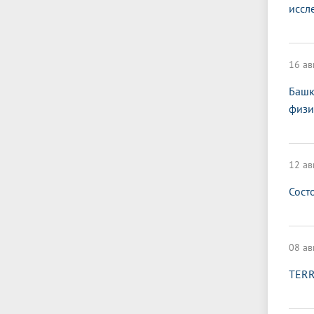
иссл
16 ав
Башк
физи
12 ав
Сост
08 ав
TERR