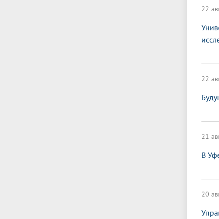
22 ав
Унив
иссл
22 ав
Буду
21 ав
В Уф
20 ав
Упра