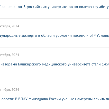
 вошел в топ-5 российских университетов по количеству абит
нтября, 2024
ународные эксперты в области урологии посетили БГМУ: новы
нтября, 2024
наторами Башкирского медицинского университета стали 1458
нтября, 2024
новости: В БГМУ Минздрава России ученые намерены лечить п