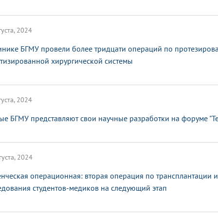
густа, 2024
инике БГМУ провели более тридцати операций по протезиров
тизированной хирургической системы
густа, 2024
ые БГМУ представляют свои научные разработки на форуме "Т
густа, 2024
енческая операционная: вторая операция по трансплантации 
едования студентов-медиков на следующий этап