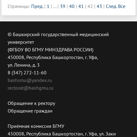
Страницы:
Пред.
|
1
|
...
|
39
|
40
|
41
|
42
|
43
|
След.
Все
© Башкирский государственный медицинский
университет
(ФГБОУ ВО БГМУ МИНЗДРАВА РОССИИ)
450008, Республика Башкортостан, г. Уфа,
ул. Ленина, д. 3
8 (347) 272-11-60
bashsmu@yandex.ru
rectorat@bashgmu.ru
Обращение к ректору
Обращение граждан
Приёмная комиссия БГМУ
450008, Республика Башкортостан, г. Уфа, ул. Заки