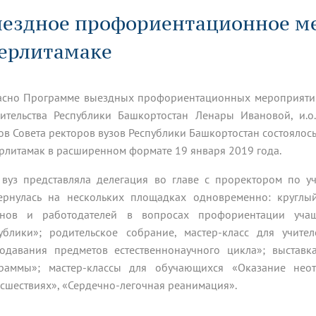
динатуры
з обучающихся БГМУ
Расписание
Профсоюзный комитет
ная программа развития
ездное профориентационное м
Антитеррор
кие исследования и
Диссертационные советы
ьный аккредитационный
ия выпускников
Научно-образовательный
Работа музеев на кафедрах
я, ЛЭК
ерлитамаке
медицинский кластер
Аспирантура
ие граждан
ентр
Фотогалерея
БГМУ - ВУЗ здорового образа 
«Нижневолжский»
рии мегагранта
Полезные интернет-ссылки
анковской картой
тету 90 лет
Реорганизация вуза
Университету 85 лет
асно Программе выездных профориентационных мероприятий с
ия для студентов
ейтингах университетов
Я-профессионал
Управление инновационной
твет
деятельности
ительства Республики Башкортостан Ленары Ивановой, и.о
ое отделение «Движение
Альманах "Исторический вестни
ов Совета ректоров вузов Республики Башкортостан состояло
 БГМУ
терлитамак в расширенном формате 19 января 2019 года.
орий БГМУ
Евразийский НОЦ
обучение
Социальная работа в системе
здравоохранения
вуз представляла делегация во главе с проректором по у
ернулась на нескольких площадках одновременно: круглый
иональное обучение
Инновационные образователь
нов и работодателей в вопросах профориентации учащ
проекты
ублики»; родительское собрание, мастер-класс для учит
одавания предметов естественнонаучного цикла»; выставк
раммы»; мастер-классы для обучающихся «Оказание не
сшествиях», «Сердечно-легочная реанимация».