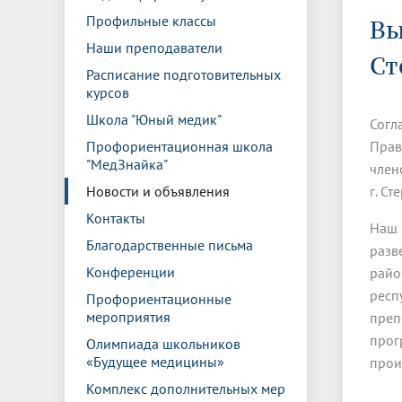
Управление международной
Отдел ор
Профсою
Профильные классы
Электронный ящик доверия
Комплекс
Вы
деятельности
Итоги научно-исследовательской
Клиничес
Санаторий-профилакторий БГМУ
Совет обучающихся
БГМУ
Федерал
Ассоциац
работы
испытани
Наши преподаватели
центр
Ст
Расписание подготовительных
Абитуриенту
Золотой фонд БГМУ
Обращен
Медиа ц
курсов
Конференции и форумы
Лаборато
Видеогалерея
Жизнь иностранных студентов БГМУ
Оплата б
Универси
Школа "Юный медик"
Согл
Информация для инвалидов и лиц с
Проблемные научные комиссии
Информац
БГМУ в р
Эндаумент
Вопрос-о
ограниченными возможностями
Профориентационная школа
Прав
Штаб студенческих отрядов БГМУ
Первичн
здоровья
"МедЗнайка"
член
Первых»
Новости и объявления
г. С
Институт урологии и клинической
Репозит
Медицинский инспектор
Онлайн 
онкологии
Контакты
Наш 
Благодарственные письма
разв
Независимая оценка качества
Професс
Конференции
райо
образования
респ
Профориентационные
мероприятия
преп
прог
Олимпиада школьников
«Будущее медицины»
прои
Комплекс дополнительных мер