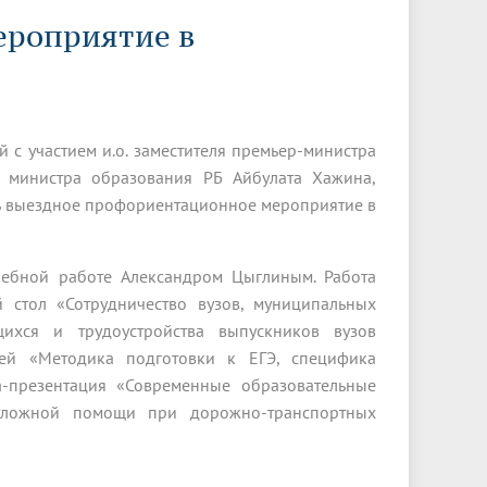
Менеджмент качества
Лицензии
Совет кураторов
ероприятие в
Сведения об образовательной
Докторантура
организации
Государственная итоговая аттестация
Выпускники БГМУ – ветераны ВОВ
Грантовые фонды
жизни
Карта сайта
Внутренняя оценка качества
Юбиляры
образования
Научные издания
Трансформация университета
Празднование 75-летия Победы в
 участием и.о. заместителя премьер-министра
Всероссийская студенческая
Публикационная активность
Великой Отечественной войне
олимпиада по хирургии с
. министра образования РБ Айбулата Хажина,
к"
НИИ кардиологии
«МЕДМОЛ»
международным участием
сь выездное профориентационное мероприятие в
Научная ординатура
Новые образовательные программы
чебной работе Александром Цыглиным. Работа
Электронная учебная библиотека
 стол «Сотрудничество вузов, муниципальных
ные
Аккредитация специалиста
ихся и трудоустройства выпускников вузов
елей «Методика подготовки к ЕГЭ, специфика
Наставничество в сфере
здравоохранения
а-презентация «Современные образовательные
отложной помощи при дорожно-транспортных