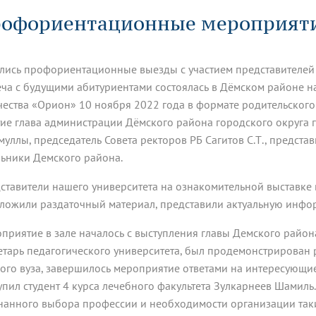
динатуры
з обучающихся БГМУ
Расписание
Профсоюзный комитет
ная программа развития
офориентационные мероприяти
Антитеррор
кие исследования и
Диссертационные советы
ьный аккредитационный
ия выпускников
Научно-образовательный
Работа музеев на кафедрах
я, ЛЭК
медицинский кластер
Аспирантура
ие граждан
ентр
Фотогалерея
БГМУ - ВУЗ здорового образа 
«Нижневолжский»
лись профориентационные выезды с участием представителей 
рии мегагранта
Полезные интернет-ссылки
анковской картой
тету 90 лет
Реорганизация вуза
Университету 85 лет
еча с будущими абитуриентами состоялась в Дёмском районе н
ия для студентов
ейтингах университетов
Я-профессионал
Управление инновационной
чества «Орион» 10 ноября 2022 года в формате родительског
твет
деятельности
тие глава администрации Дёмского района городского округа г
ое отделение «Движение
Альманах "Исторический вестни
муллы, председатель Совета ректоров РБ Сагитов С.Т., представ
 БГМУ
орий БГМУ
Евразийский НОЦ
обучение
Социальная работа в системе
ьники Демского района.
здравоохранения
ставители нашего университета на ознакомительной выставке 
ложили раздаточный материал, представили актуальную инфор
иональное обучение
Инновационные образователь
проекты
приятие в зале началось с выступления главы Демского района
етарь педагогического университета, был продемонстрирован 
ого вуза, завершилось мероприятие ответами на интересующие 
упил студент 4 курса лечебного факультета Зулкарнеев Шамиль
нанного выбора профессии и необходимости организации таки