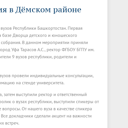
Менеджмент качества
Лицензии
Совет кураторов
я в Дёмском районе
Сведения об образовательной
Докторантура
организации
Государственная итоговая аттестация
Выпускники БГМУ – ветераны ВОВ
Грантовые фонды
жизни
Карта сайта
Внутренняя оценка качества
Юбиляры
вузов Республики Башкортостан. Первая
образования
Научные издания
Трансформация университета
Празднование 75-летия Победы в
а базе Дворца детского и юношеского
Всероссийская студенческая
Публикационная активность
Великой Отечественной войне
о собрания. В данном мероприятии приняли
олимпиада по хирургии с
ород Уфа Тарасов А.С., ректор ФГБОУ БГПУ им.
к"
НИИ кардиологии
«МЕДМОЛ»
международным участием
ители 9 вузов республики, родители и
Научная ординатура
Новые образовательные программы
Электронная учебная библиотека
вузов провели индивидуальные консультации,
мацию на стенде университета.
ные
Аккредитация специалиста
, затем выступили ректор и ответственный
Наставничество в сфере
здравоохранения
ролик о вузах республики, выступили спикеры от
вопросы. От нашего вуза в качестве спикера
. Все докладчики сделали акцент на важности
х встреч.