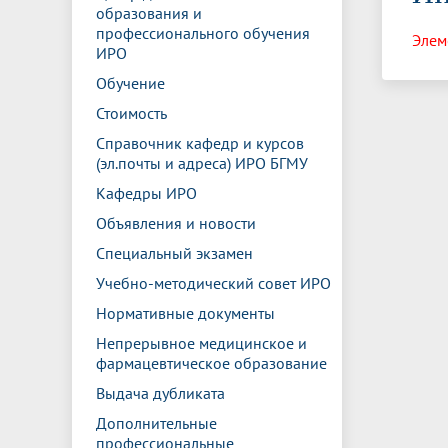
Управление международной
Отдел ор
Профсою
образования и
Электронный ящик доверия
Комплекс
деятельности
Итоги научно-исследовательской
Клиничес
профессионального обучения
Элем
Санаторий-профилакторий БГМУ
Совет обучающихся
БГМУ
Федерал
Ассоциац
работы
испытани
ИРО
центр
Обучение
Абитуриенту
Золотой фонд БГМУ
Обращен
Медиа ц
Конференции и форумы
Лаборато
Стоимость
Видеогалерея
Жизнь иностранных студентов БГМУ
Оплата б
Универси
Информация для инвалидов и лиц с
Проблемные научные комиссии
Информац
БГМУ в р
Справочник кафедр и курсов
Эндаумент
Вопрос-о
ограниченными возможностями
(эл.почты и адреса) ИРО БГМУ
Штаб студенческих отрядов БГМУ
Первичн
здоровья
Кафедры ИРО
Первых»
Институт урологии и клинической
Репозит
Медицинский инспектор
Онлайн 
Объявления и новости
онкологии
Специальный экзамен
Учебно-методический совет ИРО
Независимая оценка качества
Професс
Нормативные документы
образования
Непрерывное медицинское и
фармацевтическое образование
Выдача дубликата
Дополнительные
профессиональные