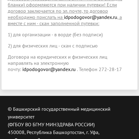
бланки) оформляются при наличии путевки! Если
договор заключается по эл. почте, то договор
необходимо прислать на
idpodogovor@yandex.ru
, а
вместе с ним - скан заполненной путевки:
1) для организации - в ворде (без подписи)
2) для физических лиц - скан с подписью
Договора на юридических и физических лиц
направлять на электронную
почту:
idpodogovor@yandex.ru
. Телефон 272-28-17
© Башкирский государственный медицинский
университет
(ФГБОУ ВО БГМУ МИНЗДРАВА РОССИИ)
450008, Республика Башкортостан, г. Уфа,