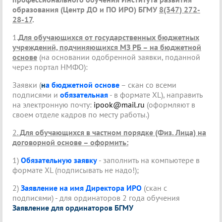
образования (Центр ДО и ПО ИРО) БГМУ
8(347) 272-
28-17
.
1.
Для обучающихся от государственных бюджетных
учреждений, подчиняющихся МЗ РБ – на бюджетной
основе
(на основании одобренной заявки, поданной
через портал НМФО):
Заявки (
н
а бюджетной основе
– скан со всеми
подписями и
обязательная
- в формате XL), направить
на электронную почту:
ipook@mail.ru
(оформляют в
своем отделе кадров по месту работы.)
2.
Для обучающихся в частном порядке (Физ. Лица) на
договорной основе – оформить:
1)
Обязательную заявку
- заполнить на компьютере в
формате XL (подписывать не надо!);
2)
Заявление на имя Директора ИРО
(скан с
подписями) - для ординаторов 2 года обучения
Заявление для ординаторов БГМУ