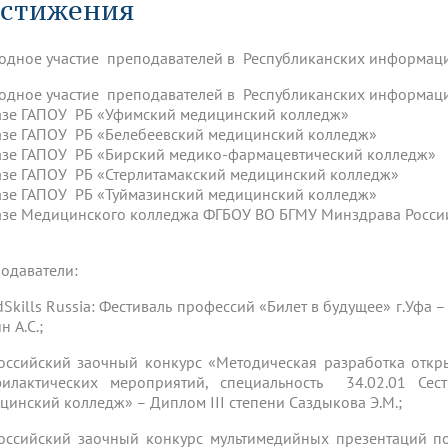
стижения
динатуры
з обучающихся БГМУ
Расписание
Профсоюзный комитет
ная программа развития
Антитеррор
кие исследования и
Диссертационные советы
ьный аккредитационный
ия выпускников
Научно-образовательный
Работа музеев на кафедрах
я, ЛЭК
одное участие преподавателей в Республиканских информац
медицинский кластер
Аспирантура
ие граждан
ентр
Фотогалерея
БГМУ - ВУЗ здорового образа 
«Нижневолжский»
одное участие преподавателей в Республиканских информац
рии мегагранта
Полезные интернет-ссылки
азе ГАПОУ РБ «Уфимский медицинский колледж»
анковской картой
тету 90 лет
Реорганизация вуза
Университету 85 лет
азе ГАПОУ РБ «Белебеевский медицинский колледж»
ия для студентов
ейтингах университетов
Я-профессионал
Управление инновационной
азе ГАПОУ РБ «Бирский медико-фармацевтический колледж»
твет
деятельности
азе ГАПОУ РБ «Стерлитамакский медицинский колледж»
ое отделение «Движение
Альманах "Исторический вестни
азе ГАПОУ РБ «Туймазинский медицинский колледж»
 БГМУ
азе Медицинского колледжа ФГБОУ ВО БГМУ Минздрава Росс
орий БГМУ
Евразийский НОЦ
обучение
Социальная работа в системе
здравоохранения
одаватели:
иональное обучение
Инновационные образователь
dSkills Russia: Фестиваль профессий «Билет в будущее» г.Уфа –
проекты
 А.С.;
оссийский заочный конкурс «Методическая разработка откр
илактических мероприятий, специальность 34.02.01 Се
цинский колледж» – Диплом III степени Саздыкова Э.М.;
оссийский заочный конкурс мультимедийных презентаций п