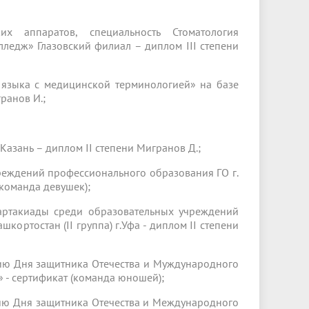
х аппаратов, специальность Стоматология
ледж» Глазовский филиал – диплом III степени
 языка с медицинской терминологией» на базе
ранов И.;
.Казань – диплом II степени Мигранов Д.;
реждений профессионального образования ГО г.
(команда девушек);
артакиады среди образовательных учреждений
ортостан (II группа) г.Уфа - диплом II степени
ию Дня защитника Отечества и Муждународного
- сертификат (команда юношей);
ию Дня защитника Отечества и Международного