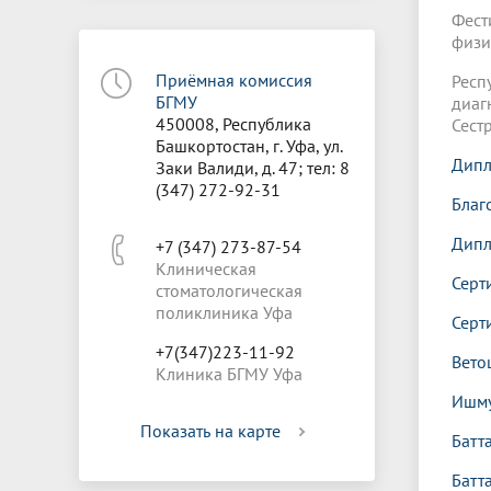
Фест
физи
Приёмная комиссия
Рес
БГМУ
диаг
450008, Республика
Сест
Башкортостан, г. Уфа, ул.
Дипл
Заки Валиди, д. 47; тел: 8
(347) 272-92-31
Благ
Дипл
+7 (347) 273-87-54
Клиническая
Серт
стоматологическая
поликлиника Уфа
Серт
+7(347)223-11-92
Вето
Клиника БГМУ Уфа
Ишму
Показать на карте
Батт
Батт