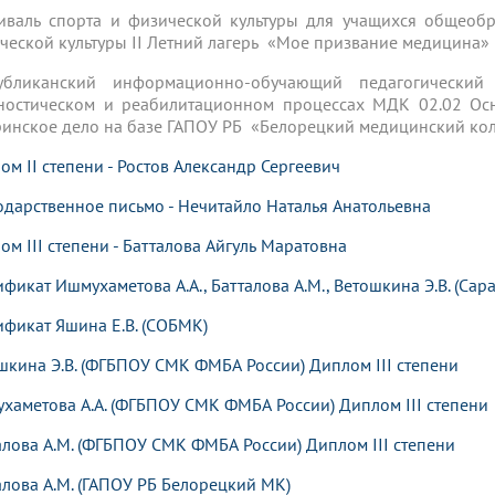
иваль спорта и физической культуры для учащихся общеобр
ческой культуры II Летний лагерь «Мое призвание медицина» г
публиканский информационно-обучающий педагогически
ностическом и реабилитационном процессах МДК 02.02 Осн
ринское дело на базе ГАПОУ РБ «Белорецкий медицинский кол
ом II степени - Ростов Александр Сергеевич
одарственное письмо - Нечитайло Наталья Анатольевна
ом III степени - Батталова Айгуль Маратовна
ификат Ишмухаметова А.А., Батталова А.М., Ветошкина Э.В. (Сар
ификат Яшина Е.В. (СОБМК)
шкина Э.В. (ФГБПОУ СМК ФМБА России) Диплом III степени
хаметова А.А. (ФГБПОУ СМК ФМБА России) Диплом III степени
алова А.М. (ФГБПОУ СМК ФМБА России) Диплом III степени
алова А.М. (ГАПОУ РБ Белорецкий МК)