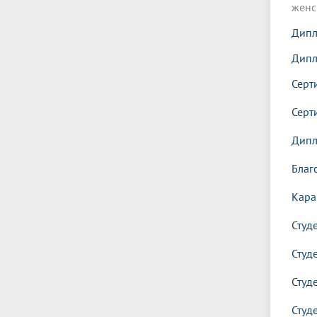
женс
Дипл
Дипл
Серт
Серт
Дипл
Благ
Кара
Студ
Студ
Студ
Студ