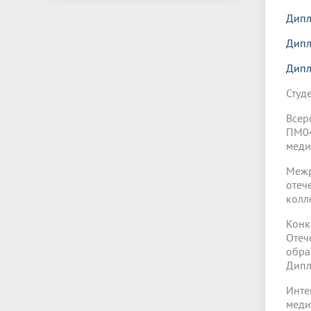
Дипл
Дипл
Дипл
Студ
Всер
ПМ04
меди
Межр
отеч
колл
Кон
Отеч
обра
Дипл
Инт
меди