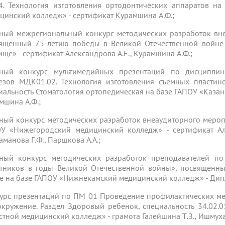
. Технология изготовления ортодонтических аппаратов на
цинский колледж» - сертификат Курамшина А.Ф.;
ный межрегиональный конкурс методических разработок вн
ященный 75-летию победы в Великой Отечественной войне
ище» - сертификат Александрова А.Е., Курамшина А.Ф.;
ный конкурс мультимедийных презентаций по дисциплин
езов МДК01.02. Технология изготовления съемных пластин
иальность Стоматология ортопедическая на базе ГАПОУ «Каза
мшина А.Ф.;
ный конкурс методических разработок внеаудиторного мероп
У «Нижегородский медицинский колледж» - сертификат Алек
аманова Г.Ф., Паршкова А.А.;
ный конкурс методических разработок преподавателей по
тников в годы Великой Отечественной войны», посвященн
е на базе ГАПОУ «Нижнекамский медицинский колледж» - Дип
урс презентаций по ПМ 01 Проведение профилактических м
окружение. Раздел Здоровый ребенок, специальность 34.02.
стной медицинский колледж» - грамота Галейшина Т.З., Ишмуха