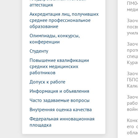
ПМ04
аттестация
меди
Аккредитация лиц, получивших
среднее профессиональное
Заоч
образование
посв
учил
Олимпиады, конкурсы,
конференции
Заоч
прот
Студенту
спец
Повышение квалификации
Кура
средних медицинских
работников
Заоч
ГБПО
Допуск к работе
Калк
Информация и объявления
Заоч
Часто задаваемые вопросы
рабо
войн
Внутренняя оценка качества
Федеральная инновационная
Конк
площадка
его 
обла