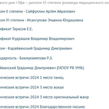
кого дня г.Уфа – диплом III степени (команда медицинского к
ом II степени - Сайфуллин Артём Айратович
ом III степени - Исангулова Эльвина Юлдашевна
ификат Тарасов
Е.Е.
ификат Кудряшов Владимир Владимирович
ом - Карайванский Градимир Дмитриевич
одарность - Бикмухаметова Р.З.
йванский Градимир Дмитриевич (ГАПОУ РБ УМК)
енческие встречи-2024 1 место танец
енческие встречи-2024 3 место вокал
енческие встречи-2024 3 место оригинальный жанр
енческие встречи-2024 Благодарственное письмо