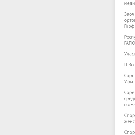
меди
Зао
орто
Гирф
Респ
ГАПО
Учас
II В
Соре
Уфы 
Соре
сред
(ком
Спор
женс
Спор