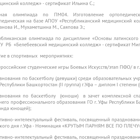
цинский колледж» - сертификат Ильина С.;
чная олимпиада по ПМ04. Изготовление ортопедически
педическая на базе АПОУ «Республиканский медицинский кол
анова И., Мухаметшина М., Саяпова Э.;
убликанская олимпиада по дисциплине «Основы латинского
У РБ «Белебеевский медицинский колледж» - сертификат Миг
тие в спортивных мероприятиях:
сероссийские студенческие игры Боевых Искусств/этап ПФО/ в г
внования по баскетболу (девушки) среди образовательных уч
Республики Башкортостан (II группа) г.Уфа – диплом I степени 
внования по баскетболу (юноши) в зачет комплексной сп
него профессионального образования ГО г. Уфы Республики Башк
анда юнощей);
тивно-интелектуальный фестиваль, посвященный празднован
кого дня г.Уфа - Номинация «КРУТЫМ ПАРНЯМ ВСЕ ПО ПЛЕЧУ» 
тивно-интелектуальный фестиваль, посвященный празднован