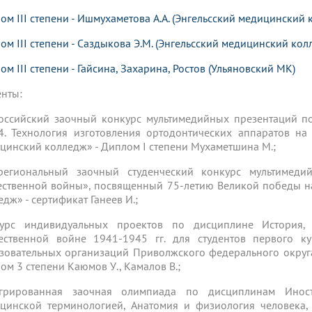
ом III степени - Ишмухаметова А.А. (Энгельсский медицинский 
ом III степени - Саздыкова Э.М. (Энгельсский медицинский колл
ом III степени - Гайсина, Захарина, Ростов (Ульяновский МК)
енты:
оссийский заочный конкурс мультимедийных презентаций п
. Технология изготовления ортодонтических аппаратов на
цинский колледж» - Диплом I степени Мухаметшина М.;
егиональный заочный студенческий конкурс мультимед
ественной войны», посвященный 75-летию Великой победы 
едж» - сертификат Ганеев И.;
курс индивидуальных проектов по дисциплине История
ественной войне 1941-1945 гг. для студентов первого к
зовательных организаций Приволжского федерального окру
ом 3 степени Каюмов У., Камалов В.;
егрированная заочная олимпиада по дисциплинам Инос
цинской терминологией, Анатомия и физиология человека,