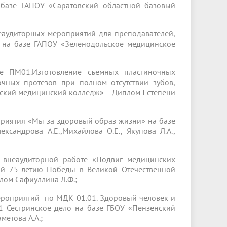
 базе ГАПОУ «Саратовский областной базовый
еаудиторных мероприятий для преподавателей,
 на базе ГАПОУ «Зеленодольское медицинское
е ПМ01.Изготовление съемных пластиночных
очных протезов при полном отсутствии зубов,
нский медицинский колледж» - Диплом I степени
риятия «Мы за здоровый образ жизни» на базе
сандрова А.Е.,Михайлова О.Е., Якупова Л.А.,
 внеаудиторной работе «Подвиг медицинских
ый 75-летию Победы в Великой Отечественной
лом Сафиуллина Л.Ф.;
ероприятий по МДК 01.01. Здоровый человек и
01 Сестринское дело на базе ГБОУ «Пензенский
метова А.А.;