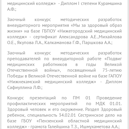
медицинский колледж» - Диплом I степени Курамшина
А.Ф.;
Заочный конкурс методических разработок
внеаудиторного мероприятия «Мы за здоровый образ
жизни» на базе ГБПОУ «Нижегородский медицинский
колледж» - сертификат Александрова А.Е.,Михайлова
О.Е., Якупова Л.А., Калкаманова Г.Ф., Паршкова А.А.;
Заочный конкурс методических разработок
преподавателей по внеаудиторной работе «Подвиг
медицинских работников в годы Великой
Отечественной войны», посвященный 75-летию
Победы в Великой Отечественной войне на базе ГАПОУ
«Нижнекамский медицинский колледж» - Диплом
Сафиуллина Л.Ф.;
Конкурс презентаций по ПМ 01 Проведение
профилактических мероприятий по МДК 01.01.
Здоровый человек и его окружение. Раздел Здоровый
ребенок, специальность 34.02.01 Сестринское дело на
базе ГБОУ «Пензенский областной медицинский
колледж» - грамота Галейшина Т.З., Ишмухаметова А.А.;