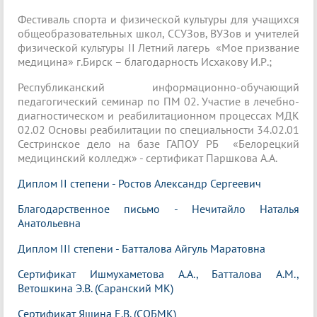
Фестиваль спорта и физической культуры для учащихся
общеобразовательных школ, ССУЗов, ВУЗов и учителей
физической культуры II Летний лагерь «Мое призвание
медицина» г.Бирск – благодарность Исхакову И.Р.;
Республиканский информационно-обучающий
педагогический семинар по ПМ 02. Участие в лечебно-
диагностическом и реабилитационном процессах МДК
02.02 Основы реабилитации по специальности 34.02.01
Сестринское дело на базе ГАПОУ РБ «Белорецкий
медицинский колледж» - сертификат Паршкова А.А.
Диплом II степени - Ростов Александр Сергеевич
Благодарственное письмо - Нечитайло Наталья
Анатольевна
Диплом III степени - Батталова Айгуль Маратовна
Сертификат Ишмухаметова А.А., Батталова А.М.,
Ветошкина Э.В. (Саранский МК)
Сертификат Яшина Е.В. (СОБМК)