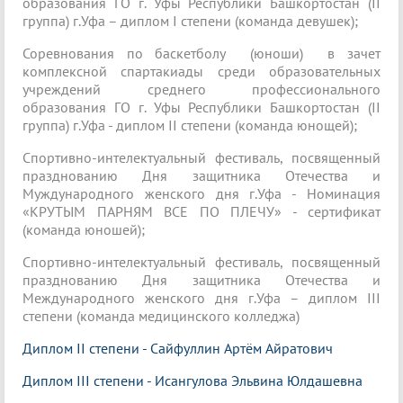
образования ГО г. Уфы Республики Башкортостан (II
группа) г.Уфа – диплом I степени (команда девушек);
Соревнования по баскетболу (юноши) в зачет
комплексной спартакиады среди образовательных
учреждений среднего профессионального
образования ГО г. Уфы Республики Башкортостан (II
группа) г.Уфа - диплом II степени (команда юнощей);
Спортивно-интелектуальный фестиваль, посвященный
празднованию Дня защитника Отечества и
Муждународного женского дня г.Уфа - Номинация
«КРУТЫМ ПАРНЯМ ВСЕ ПО ПЛЕЧУ» - сертификат
(команда юношей);
Спортивно-интелектуальный фестиваль, посвященный
празднованию Дня защитника Отечества и
Международного женского дня г.Уфа – диплом III
степени (команда медицинского колледжа)
Диплом II степени - Сайфуллин Артём Айратович
Диплом III степени - Исангулова Эльвина Юлдашевна