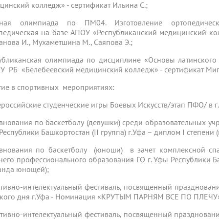
цинский колледж» - сертификат Ильина С.;
чная олимпиада по ПМ04. Изготовление ортопедически
педическая на базе АПОУ «Республиканский медицинский кол
анова И., Мухаметшина М., Саяпова Э.;
убликанская олимпиада по дисциплине «Основы латинского
У РБ «Белебеевский медицинский колледж» - сертификат Миг
тие в спортивных мероприятиях:
сероссийские студенческие игры Боевых Искусств/этап ПФО/ в г
внования по баскетболу (девушки) среди образовательных уч
Республики Башкортостан (II группа) г.Уфа – диплом I степени 
внования по баскетболу (юноши) в зачет комплексной сп
него профессионального образования ГО г. Уфы Республики Башк
анда юнощей);
тивно-интелектуальный фестиваль, посвященный празднован
кого дня г.Уфа - Номинация «КРУТЫМ ПАРНЯМ ВСЕ ПО ПЛЕЧУ» 
тивно-интелектуальный фестиваль, посвященный празднован