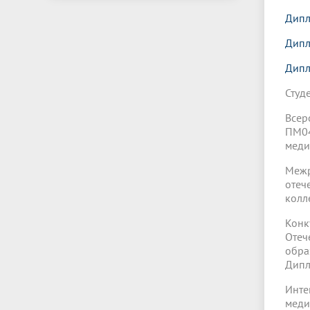
Дипл
Дипл
Дипл
Студ
Всер
ПМ04
меди
Межр
отеч
колл
Кон
Отеч
обра
Дипл
Инт
меди