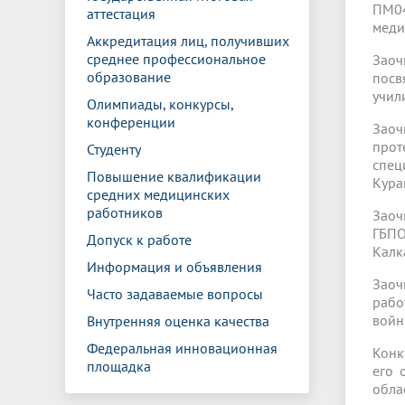
ПМ04
аттестация
меди
Аккредитация лиц, получивших
среднее профессиональное
Заоч
образование
посв
учил
Олимпиады, конкурсы,
конференции
Заоч
прот
Студенту
спец
Повышение квалификации
Кура
средних медицинских
работников
Заоч
ГБПО
Допуск к работе
Калк
Информация и объявления
Заоч
Часто задаваемые вопросы
рабо
войн
Внутренняя оценка качества
Федеральная инновационная
Конк
площадка
его 
обла