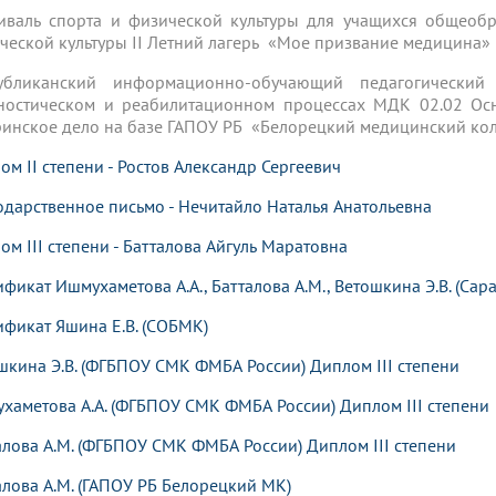
иваль спорта и физической культуры для учащихся общеобр
ческой культуры II Летний лагерь «Мое призвание медицина» г
публиканский информационно-обучающий педагогически
ностическом и реабилитационном процессах МДК 02.02 Осн
ринское дело на базе ГАПОУ РБ «Белорецкий медицинский кол
ом II степени - Ростов Александр Сергеевич
одарственное письмо - Нечитайло Наталья Анатольевна
ом III степени - Батталова Айгуль Маратовна
ификат Ишмухаметова А.А., Батталова А.М., Ветошкина Э.В. (Сар
ификат Яшина Е.В. (СОБМК)
шкина Э.В. (ФГБПОУ СМК ФМБА России) Диплом III степени
хаметова А.А. (ФГБПОУ СМК ФМБА России) Диплом III степени
алова А.М. (ФГБПОУ СМК ФМБА России) Диплом III степени
алова А.М. (ГАПОУ РБ Белорецкий МК)