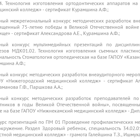
. Технология изготовления ортодонтических аппаратов на
цинский колледж» - сертификат Курамшина А.Ф.;
ный межрегиональный конкурс методических разработок вн
ященный 75-летию победы в Великой Отечественной войне
ище» - сертификат Александрова А.Е., Курамшина А.Ф.;
ный конкурс мультимедийных презентаций по дисциплин
езов МДК01.02. Технология изготовления съемных пластин
иальность Стоматология ортопедическая на базе ГАПОУ «Каза
мшина А.Ф.;
ный конкурс методических разработок внеаудиторного мероп
У «Нижегородский медицинский колледж» - сертификат Алек
аманова Г.Ф., Паршкова А.А.;
ный конкурс методических разработок преподавателей по
тников в годы Великой Отечественной войны», посвященн
е на базе ГАПОУ «Нижнекамский медицинский колледж» - Дип
урс презентаций по ПМ 01 Проведение профилактических м
окружение. Раздел Здоровый ребенок, специальность 34.02.
стной медицинский колледж» - грамота Галейшина Т.З., Ишмуха