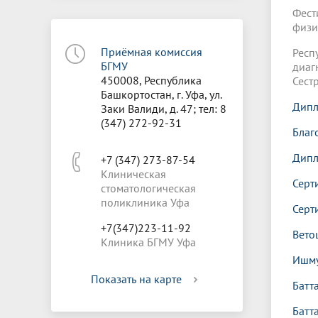
Фест
физи
Приёмная комиссия
Рес
БГМУ
диаг
450008, Республика
Сест
Башкортостан, г. Уфа, ул.
Дипл
Заки Валиди, д. 47; тел: 8
(347) 272-92-31
Благ
Дипл
+7 (347) 273-87-54
Клиническая
Серт
стоматологическая
поликлиника Уфа
Серт
+7(347)223-11-92
Вето
Клиника БГМУ Уфа
Ишму
Показать на карте
Батт
Батт