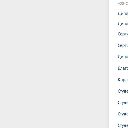
женс
Дипл
Дипл
Серт
Серт
Дипл
Благ
Кара
Студ
Студ
Студ
Студ