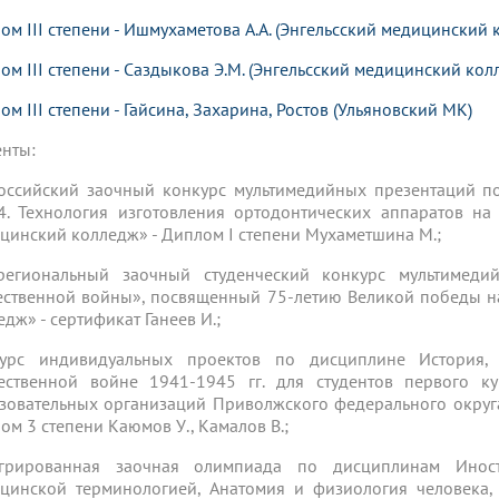
ом III степени - Ишмухаметова А.А. (Энгельсский медицинский 
ом III степени - Саздыкова Э.М. (Энгельсский медицинский колл
ом III степени - Гайсина, Захарина, Ростов (Ульяновский МК)
енты:
оссийский заочный конкурс мультимедийных презентаций п
. Технология изготовления ортодонтических аппаратов на
цинский колледж» - Диплом I степени Мухаметшина М.;
егиональный заочный студенческий конкурс мультимед
ественной войны», посвященный 75-летию Великой победы 
едж» - сертификат Ганеев И.;
курс индивидуальных проектов по дисциплине История
ественной войне 1941-1945 гг. для студентов первого к
зовательных организаций Приволжского федерального окру
ом 3 степени Каюмов У., Камалов В.;
егрированная заочная олимпиада по дисциплинам Инос
цинской терминологией, Анатомия и физиология человека,