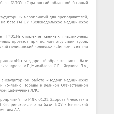
 базе ГАПОУ «Саратовский областной базовый
еаудиторных мероприятий для преподавателей,
 на базе ГАПОУ «Зеленодольское медицинское
е ПМ01.Изготовление съемных пластиночных
очных протезов при полном отсутствии зубов,
нский медицинский колледж» - Диплом I степени
риятия «Мы за здоровый образ жизни» на базе
сандрова А.Е.,Михайлова О.Е., Якупова Л.А.,
 внеаудиторной работе «Подвиг медицинских
ый 75-летию Победы в Великой Отечественной
лом Сафиуллина Л.Ф.;
ероприятий по МДК 01.01. Здоровый человек и
01 Сестринское дело на базе ГБОУ «Пензенский
метова А.А.;