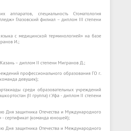
х аппаратов, специальность Стоматология
ледж» Глазовский филиал – диплом III степени
 языка с медицинской терминологией» на базе
ранов И.;
.Казань – диплом II степени Мигранов Д.;
реждений профессионального образования ГО г.
(команда девушек);
артакиады среди образовательных учреждений
ортостан (II группа) г.Уфа - диплом II степени
ию Дня защитника Отечества и Муждународного
- сертификат (команда юношей);
ию Дня защитника Отечества и Международного