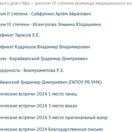
кого дня г.Уфа – диплом III степени (команда медицинского к
ом II степени - Сайфуллин Артём Айратович
ом III степени - Исангулова Эльвина Юлдашевна
ификат Тарасов
Е.Е.
ификат Кудряшов Владимир Владимирович
ом - Карайванский Градимир Дмитриевич
одарность - Бикмухаметова Р.З.
йванский Градимир Дмитриевич (ГАПОУ РБ УМК)
енческие встречи-2024 1 место танец
енческие встречи-2024 3 место вокал
енческие встречи-2024 3 место оригинальный жанр
енческие встречи-2024 Благодарственное письмо