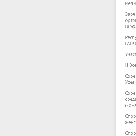
меди
Зао
орто
Гирф
Респ
ГАПО
Учас
II В
Соре
Уфы 
Соре
сред
(ком
Спор
женс
Спор