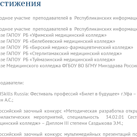
стижения
динатуры
з обучающихся БГМУ
Расписание
Профсоюзный комитет
ная программа развития
Антитеррор
кие исследования и
Диссертационные советы
ьный аккредитационный
ия выпускников
Научно-образовательный
Работа музеев на кафедрах
я, ЛЭК
одное участие преподавателей в Республиканских информац
медицинский кластер
Аспирантура
ие граждан
ентр
Фотогалерея
БГМУ - ВУЗ здорового образа 
«Нижневолжский»
одное участие преподавателей в Республиканских информац
рии мегагранта
Полезные интернет-ссылки
азе ГАПОУ РБ «Уфимский медицинский колледж»
анковской картой
тету 90 лет
Реорганизация вуза
Университету 85 лет
азе ГАПОУ РБ «Белебеевский медицинский колледж»
ия для студентов
ейтингах университетов
Я-профессионал
Управление инновационной
азе ГАПОУ РБ «Бирский медико-фармацевтический колледж»
твет
деятельности
азе ГАПОУ РБ «Стерлитамакский медицинский колледж»
ое отделение «Движение
Альманах "Исторический вестни
азе ГАПОУ РБ «Туймазинский медицинский колледж»
 БГМУ
азе Медицинского колледжа ФГБОУ ВО БГМУ Минздрава Росс
орий БГМУ
Евразийский НОЦ
обучение
Социальная работа в системе
здравоохранения
одаватели:
иональное обучение
Инновационные образователь
dSkills Russia: Фестиваль профессий «Билет в будущее» г.Уфа –
проекты
 А.С.;
оссийский заочный конкурс «Методическая разработка откр
илактических мероприятий, специальность 34.02.01 Се
цинский колледж» – Диплом III степени Саздыкова Э.М.;
оссийский заочный конкурс мультимедийных презентаций п