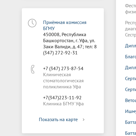
Фест
физи
Приёмная комиссия
Рес
БГМУ
диаг
450008, Республика
Сест
Башкортостан, г. Уфа, ул.
Дипл
Заки Валиди, д. 47; тел: 8
(347) 272-92-31
Благ
Дипл
+7 (347) 273-87-54
Клиническая
Серт
стоматологическая
поликлиника Уфа
Серт
+7(347)223-11-92
Вето
Клиника БГМУ Уфа
Ишму
Показать на карте
Батт
Батт