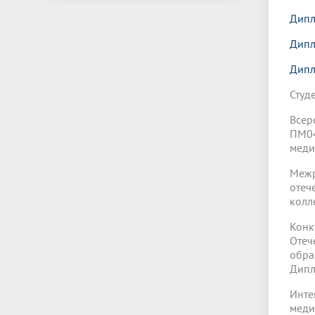
Дипл
Дипл
Дипл
Студ
Всер
ПМ04
меди
Межр
отеч
колл
Кон
Отеч
обра
Дипл
Инт
меди