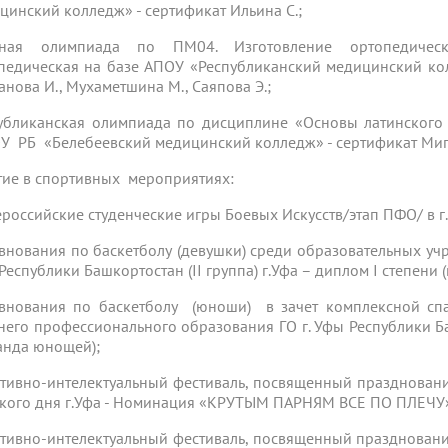
цинский колледж» - сертификат Ильина С.;
чная олимпиада по ПМ04. Изготовление ортопедически
педическая на базе АПОУ «Республиканский медицинский кол
анова И., Мухаметшина М., Саяпова Э.;
убликанская олимпиада по дисциплине «Основы латинского
У РБ «Белебеевский медицинский колледж» - сертификат Миг
тие в спортивных мероприятиях:
сероссийские студенческие игры Боевых Искусств/этап ПФО/ в г
внования по баскетболу (девушки) среди образовательных уч
Республики Башкортостан (II группа) г.Уфа – диплом I степени 
внования по баскетболу (юноши) в зачет комплексной сп
него профессионального образования ГО г. Уфы Республики Башк
анда юнощей);
тивно-интелектуальный фестиваль, посвященный празднован
кого дня г.Уфа - Номинация «КРУТЫМ ПАРНЯМ ВСЕ ПО ПЛЕЧУ» 
тивно-интелектуальный фестиваль, посвященный празднован