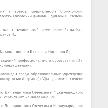
х аппаратов, специальность Стоматология
ледж» Глазовский филиал – диплом III степени
 языка с медицинской терминологией» на базе
ранов И.;
.Казань – диплом II степени Мигранов Д.;
реждений профессионального образования ГО г.
(команда девушек);
артакиады среди образовательных учреждений
ортостан (II группа) г.Уфа - диплом II степени
ию Дня защитника Отечества и Муждународного
- сертификат (команда юношей);
ию Дня защитника Отечества и Международного