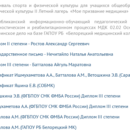
иваль спорта и физической культуры для учащихся общеобр
ческой культуры II Летний лагерь «Мое призвание медицина» г
публиканский информационно-обучающий педагогически
ностическом и реабилитационном процессах МДК 02.02 Осн
ринское дело на базе ГАПОУ РБ «Белорецкий медицинский кол
ом II степени - Ростов Александр Сергеевич
одарственное письмо - Нечитайло Наталья Анатольевна
ом III степени - Батталова Айгуль Маратовна
ификат Ишмухаметова А.А., Батталова А.М., Ветошкина Э.В. (Сар
ификат Яшина Е.В. (СОБМК)
шкина Э.В. (ФГБПОУ СМК ФМБА России) Диплом III степени
хаметова А.А. (ФГБПОУ СМК ФМБА России) Диплом III степени
алова А.М. (ФГБПОУ СМК ФМБА России) Диплом III степени
алова А.М. (ГАПОУ РБ Белорецкий МК)