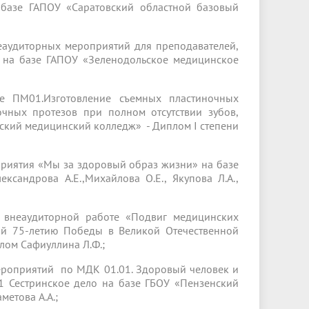
 базе ГАПОУ «Саратовский областной базовый
еаудиторных мероприятий для преподавателей,
 на базе ГАПОУ «Зеленодольское медицинское
е ПМ01.Изготовление съемных пластиночных
очных протезов при полном отсутствии зубов,
нский медицинский колледж» - Диплом I степени
риятия «Мы за здоровый образ жизни» на базе
сандрова А.Е.,Михайлова О.Е., Якупова Л.А.,
 внеаудиторной работе «Подвиг медицинских
ый 75-летию Победы в Великой Отечественной
лом Сафиуллина Л.Ф.;
ероприятий по МДК 01.01. Здоровый человек и
01 Сестринское дело на базе ГБОУ «Пензенский
метова А.А.;