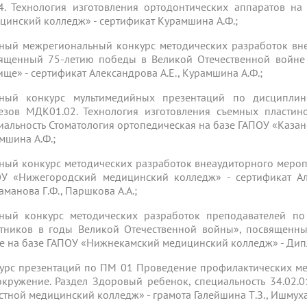
. Технология изготовления ортодонтических аппаратов на
цинский колледж» - сертификат Курамшина А.Ф.;
ный межрегиональный конкурс методических разработок вн
ященный 75-летию победы в Великой Отечественной войне
ище» - сертификат Александрова А.Е., Курамшина А.Ф.;
ный конкурс мультимедийных презентаций по дисциплин
езов МДК01.02. Технология изготовления съемных пластин
иальность Стоматология ортопедическая на базе ГАПОУ «Каза
мшина А.Ф.;
ный конкурс методических разработок внеаудиторного мероп
У «Нижегородский медицинский колледж» - сертификат Алек
аманова Г.Ф., Паршкова А.А.;
ный конкурс методических разработок преподавателей по
тников в годы Великой Отечественной войны», посвященн
е на базе ГАПОУ «Нижнекамский медицинский колледж» - Дип
урс презентаций по ПМ 01 Проведение профилактических м
окружение. Раздел Здоровый ребенок, специальность 34.02.
стной медицинский колледж» - грамота Галейшина Т.З., Ишмуха