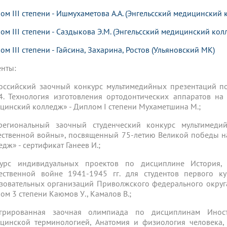
ом III степени - Ишмухаметова А.А. (Энгельсский медицинский 
ом III степени - Саздыкова Э.М. (Энгельсский медицинский колл
ом III степени - Гайсина, Захарина, Ростов (Ульяновский МК)
енты:
оссийский заочный конкурс мультимедийных презентаций п
. Технология изготовления ортодонтических аппаратов на
цинский колледж» - Диплом I степени Мухаметшина М.;
егиональный заочный студенческий конкурс мультимед
ественной войны», посвященный 75-летию Великой победы 
едж» - сертификат Ганеев И.;
курс индивидуальных проектов по дисциплине История
ественной войне 1941-1945 гг. для студентов первого к
зовательных организаций Приволжского федерального окру
ом 3 степени Каюмов У., Камалов В.;
егрированная заочная олимпиада по дисциплинам Инос
цинской терминологией, Анатомия и физиология человека,