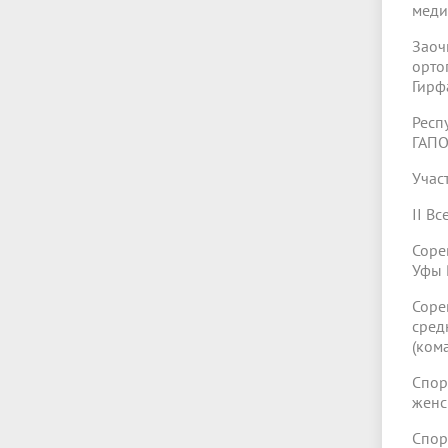
меди
Зао
орто
Гирф
Респ
ГАПО
Учас
II В
Соре
Уфы 
Соре
сред
(ком
Спор
женс
Спор