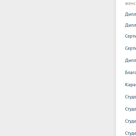
женс
Дипл
Дипл
Серт
Серт
Дипл
Благ
Кара
Студ
Студ
Студ
Студ