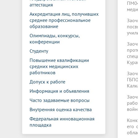
ПМ04
аттестация
меди
Аккредитация лиц, получивших
среднее профессиональное
Заоч
образование
посв
учил
Олимпиады, конкурсы,
конференции
Заоч
прот
Студенту
спец
Повышение квалификации
Кура
средних медицинских
работников
Заоч
ГБПО
Допуск к работе
Калк
Информация и объявления
Заоч
Часто задаваемые вопросы
рабо
войн
Внутренняя оценка качества
Федеральная инновационная
Конк
площадка
его 
обла