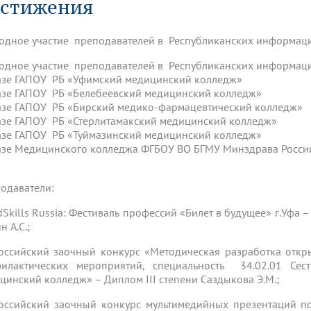
стижения
динатуры
з обучающихся БГМУ
Расписание
Профсоюзный комитет
ная программа развития
Антитеррор
кие исследования и
Диссертационные советы
ьный аккредитационный
ия выпускников
Научно-образовательный
Работа музеев на кафедрах
я, ЛЭК
одное участие преподавателей в Республиканских информац
медицинский кластер
Аспирантура
ие граждан
ентр
Фотогалерея
БГМУ - ВУЗ здорового образа 
«Нижневолжский»
одное участие преподавателей в Республиканских информац
рии мегагранта
Полезные интернет-ссылки
азе ГАПОУ РБ «Уфимский медицинский колледж»
анковской картой
тету 90 лет
Реорганизация вуза
Университету 85 лет
азе ГАПОУ РБ «Белебеевский медицинский колледж»
ия для студентов
ейтингах университетов
Я-профессионал
Управление инновационной
азе ГАПОУ РБ «Бирский медико-фармацевтический колледж»
твет
деятельности
азе ГАПОУ РБ «Стерлитамакский медицинский колледж»
ое отделение «Движение
Альманах "Исторический вестни
азе ГАПОУ РБ «Туймазинский медицинский колледж»
 БГМУ
азе Медицинского колледжа ФГБОУ ВО БГМУ Минздрава Росс
орий БГМУ
Евразийский НОЦ
обучение
Социальная работа в системе
здравоохранения
одаватели:
иональное обучение
Инновационные образователь
dSkills Russia: Фестиваль профессий «Билет в будущее» г.Уфа –
проекты
 А.С.;
оссийский заочный конкурс «Методическая разработка откр
илактических мероприятий, специальность 34.02.01 Се
цинский колледж» – Диплом III степени Саздыкова Э.М.;
оссийский заочный конкурс мультимедийных презентаций п