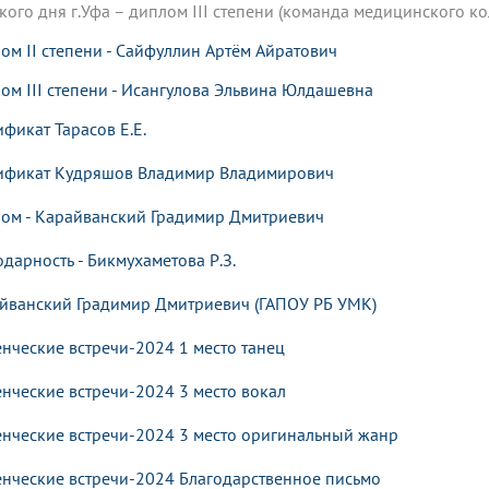
кого дня г.Уфа – диплом III степени (команда медицинского к
ом II степени - Сайфуллин Артём Айратович
ом III степени - Исангулова Эльвина Юлдашевна
ификат Тарасов
Е.Е.
ификат Кудряшов Владимир Владимирович
ом - Карайванский Градимир Дмитриевич
одарность - Бикмухаметова Р.З.
йванский Градимир Дмитриевич (ГАПОУ РБ УМК)
енческие встречи-2024 1 место танец
енческие встречи-2024 3 место вокал
енческие встречи-2024 3 место оригинальный жанр
енческие встречи-2024 Благодарственное письмо