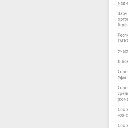
меди
Зао
орто
Гирф
Респ
ГАПО
Учас
II В
Соре
Уфы 
Соре
сред
(ком
Спор
женс
Спор