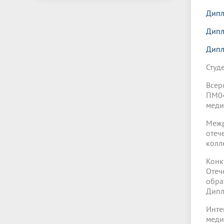
Дипл
Дипл
Дипл
Студ
Всер
ПМ04
меди
Межр
отеч
колл
Кон
Отеч
обра
Дипл
Инт
меди