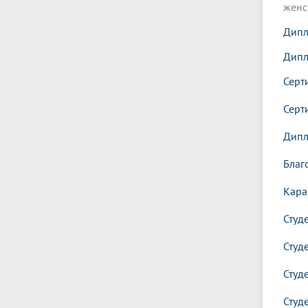
женс
Дипл
Дипл
Серт
Серт
Дипл
Благ
Кара
Студ
Студ
Студ
Студ