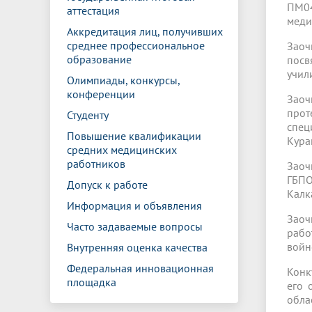
ПМ04
аттестация
меди
Аккредитация лиц, получивших
среднее профессиональное
Заоч
образование
посв
учил
Олимпиады, конкурсы,
конференции
Заоч
прот
Студенту
спец
Повышение квалификации
Кура
средних медицинских
работников
Заоч
ГБПО
Допуск к работе
Калк
Информация и объявления
Заоч
Часто задаваемые вопросы
рабо
войн
Внутренняя оценка качества
Федеральная инновационная
Конк
площадка
его 
обла