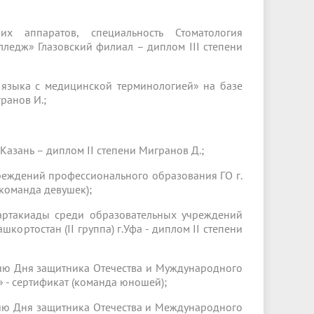
х аппаратов, специальность Стоматология
ледж» Глазовский филиал – диплом III степени
 языка с медицинской терминологией» на базе
ранов И.;
.Казань – диплом II степени Мигранов Д.;
реждений профессионального образования ГО г.
(команда девушек);
артакиады среди образовательных учреждений
ортостан (II группа) г.Уфа - диплом II степени
ию Дня защитника Отечества и Муждународного
- сертификат (команда юношей);
ию Дня защитника Отечества и Международного