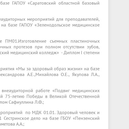
 базе ГАПОУ «Саратовский областной базовый
еаудиторных мероприятий для преподавателей,
 на базе ГАПОУ «Зеленодольское медицинское
е ПМ01.Изготовление съемных пластиночных
очных протезов при полном отсутствии зубов,
нский медицинский колледж» - Диплом I степени
риятия «Мы за здоровый образ жизни» на базе
сандрова А.Е.,Михайлова О.Е., Якупова Л.А.,
 внеаудиторной работе «Подвиг медицинских
ый 75-летию Победы в Великой Отечественной
лом Сафиуллина Л.Ф.;
ероприятий по МДК 01.01. Здоровый человек и
01 Сестринское дело на базе ГБОУ «Пензенский
метова А.А.;