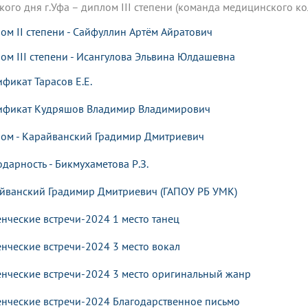
кого дня г.Уфа – диплом III степени (команда медицинского к
ом II степени - Сайфуллин Артём Айратович
ом III степени - Исангулова Эльвина Юлдашевна
ификат Тарасов
Е.Е.
ификат Кудряшов Владимир Владимирович
ом - Карайванский Градимир Дмитриевич
одарность - Бикмухаметова Р.З.
йванский Градимир Дмитриевич (ГАПОУ РБ УМК)
енческие встречи-2024 1 место танец
енческие встречи-2024 3 место вокал
енческие встречи-2024 3 место оригинальный жанр
енческие встречи-2024 Благодарственное письмо