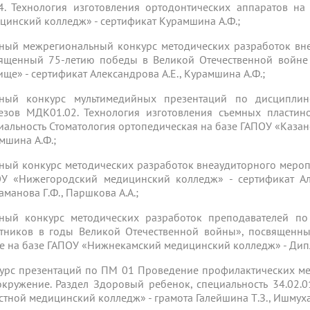
. Технология изготовления ортодонтических аппаратов на
цинский колледж» - сертификат Курамшина А.Ф.;
ный межрегиональный конкурс методических разработок вн
ященный 75-летию победы в Великой Отечественной войне
ище» - сертификат Александрова А.Е., Курамшина А.Ф.;
ный конкурс мультимедийных презентаций по дисциплин
езов МДК01.02. Технология изготовления съемных пластин
иальность Стоматология ортопедическая на базе ГАПОУ «Каза
мшина А.Ф.;
ный конкурс методических разработок внеаудиторного мероп
У «Нижегородский медицинский колледж» - сертификат Алек
аманова Г.Ф., Паршкова А.А.;
ный конкурс методических разработок преподавателей по
тников в годы Великой Отечественной войны», посвященн
е на базе ГАПОУ «Нижнекамский медицинский колледж» - Дип
урс презентаций по ПМ 01 Проведение профилактических м
окружение. Раздел Здоровый ребенок, специальность 34.02.
стной медицинский колледж» - грамота Галейшина Т.З., Ишмуха