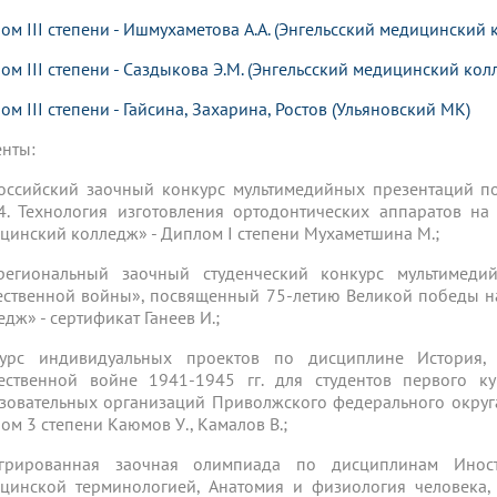
ом III степени - Ишмухаметова А.А. (Энгельсский медицинский 
ом III степени - Саздыкова Э.М. (Энгельсский медицинский колл
ом III степени - Гайсина, Захарина, Ростов (Ульяновский МК)
енты:
оссийский заочный конкурс мультимедийных презентаций п
. Технология изготовления ортодонтических аппаратов на
цинский колледж» - Диплом I степени Мухаметшина М.;
егиональный заочный студенческий конкурс мультимед
ественной войны», посвященный 75-летию Великой победы 
едж» - сертификат Ганеев И.;
курс индивидуальных проектов по дисциплине История
ественной войне 1941-1945 гг. для студентов первого к
зовательных организаций Приволжского федерального окру
ом 3 степени Каюмов У., Камалов В.;
егрированная заочная олимпиада по дисциплинам Инос
цинской терминологией, Анатомия и физиология человека,