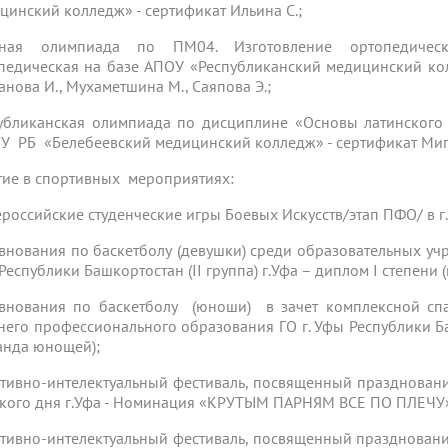
цинский колледж» - сертификат Ильина С.;
чная олимпиада по ПМ04. Изготовление ортопедически
педическая на базе АПОУ «Республиканский медицинский кол
анова И., Мухаметшина М., Саяпова Э.;
убликанская олимпиада по дисциплине «Основы латинского
У РБ «Белебеевский медицинский колледж» - сертификат Миг
тие в спортивных мероприятиях:
сероссийские студенческие игры Боевых Искусств/этап ПФО/ в г
внования по баскетболу (девушки) среди образовательных уч
Республики Башкортостан (II группа) г.Уфа – диплом I степени 
внования по баскетболу (юноши) в зачет комплексной сп
него профессионального образования ГО г. Уфы Республики Башк
анда юнощей);
тивно-интелектуальный фестиваль, посвященный празднован
кого дня г.Уфа - Номинация «КРУТЫМ ПАРНЯМ ВСЕ ПО ПЛЕЧУ» 
тивно-интелектуальный фестиваль, посвященный празднован