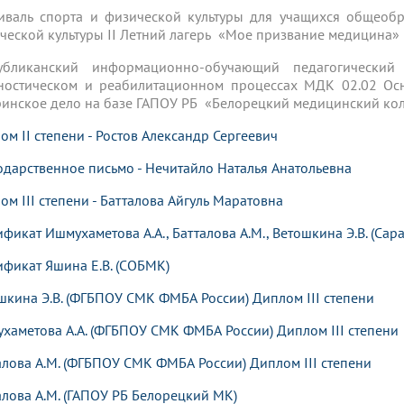
иваль спорта и физической культуры для учащихся общеобр
ческой культуры II Летний лагерь «Мое призвание медицина» г
публиканский информационно-обучающий педагогически
ностическом и реабилитационном процессах МДК 02.02 Осн
ринское дело на базе ГАПОУ РБ «Белорецкий медицинский кол
ом II степени - Ростов Александр Сергеевич
одарственное письмо - Нечитайло Наталья Анатольевна
ом III степени - Батталова Айгуль Маратовна
ификат Ишмухаметова А.А., Батталова А.М., Ветошкина Э.В. (Сар
ификат Яшина Е.В. (СОБМК)
шкина Э.В. (ФГБПОУ СМК ФМБА России) Диплом III степени
хаметова А.А. (ФГБПОУ СМК ФМБА России) Диплом III степени
алова А.М. (ФГБПОУ СМК ФМБА России) Диплом III степени
алова А.М. (ГАПОУ РБ Белорецкий МК)