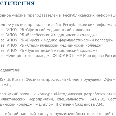
стижения
динатуры
з обучающихся БГМУ
Расписание
Профсоюзный комитет
ная программа развития
Антитеррор
кие исследования и
Диссертационные советы
ьный аккредитационный
ия выпускников
Научно-образовательный
Работа музеев на кафедрах
я, ЛЭК
одное участие преподавателей в Республиканских информац
медицинский кластер
Аспирантура
ие граждан
ентр
Фотогалерея
БГМУ - ВУЗ здорового образа 
«Нижневолжский»
одное участие преподавателей в Республиканских информац
рии мегагранта
Полезные интернет-ссылки
азе ГАПОУ РБ «Уфимский медицинский колледж»
анковской картой
тету 90 лет
Реорганизация вуза
Университету 85 лет
азе ГАПОУ РБ «Белебеевский медицинский колледж»
ия для студентов
ейтингах университетов
Я-профессионал
Управление инновационной
азе ГАПОУ РБ «Бирский медико-фармацевтический колледж»
твет
деятельности
азе ГАПОУ РБ «Стерлитамакский медицинский колледж»
ое отделение «Движение
Альманах "Исторический вестни
азе ГАПОУ РБ «Туймазинский медицинский колледж»
 БГМУ
азе Медицинского колледжа ФГБОУ ВО БГМУ Минздрава Росс
орий БГМУ
Евразийский НОЦ
обучение
Социальная работа в системе
здравоохранения
одаватели:
иональное обучение
Инновационные образователь
dSkills Russia: Фестиваль профессий «Билет в будущее» г.Уфа –
проекты
 А.С.;
оссийский заочный конкурс «Методическая разработка откр
илактических мероприятий, специальность 34.02.01 Се
цинский колледж» – Диплом III степени Саздыкова Э.М.;
оссийский заочный конкурс мультимедийных презентаций п