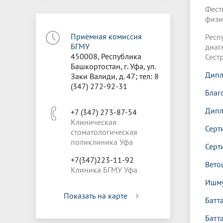
Фест
физи
Приёмная комиссия
Рес
БГМУ
диаг
450008, Республика
Сест
Башкортостан, г. Уфа, ул.
Дипл
Заки Валиди, д. 47; тел: 8
(347) 272-92-31
Благ
Дипл
+7 (347) 273-87-54
Клиническая
Серт
стоматологическая
поликлиника Уфа
Серт
+7(347)223-11-92
Вето
Клиника БГМУ Уфа
Ишму
Показать на карте
Батт
Батт