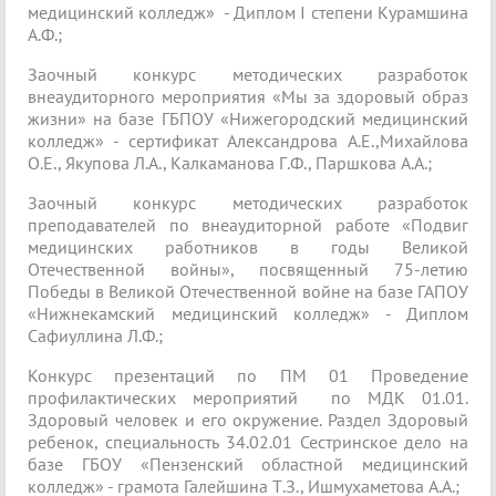
медицинский колледж» - Диплом I степени Курамшина
А.Ф.;
Заочный конкурс методических разработок
внеаудиторного мероприятия «Мы за здоровый образ
жизни» на базе ГБПОУ «Нижегородский медицинский
колледж» - сертификат Александрова А.Е.,Михайлова
О.Е., Якупова Л.А., Калкаманова Г.Ф., Паршкова А.А.;
Заочный конкурс методических разработок
преподавателей по внеаудиторной работе «Подвиг
медицинских работников в годы Великой
Отечественной войны», посвященный 75-летию
Победы в Великой Отечественной войне на базе ГАПОУ
«Нижнекамский медицинский колледж» - Диплом
Сафиуллина Л.Ф.;
Конкурс презентаций по ПМ 01 Проведение
профилактических мероприятий по МДК 01.01.
Здоровый человек и его окружение. Раздел Здоровый
ребенок, специальность 34.02.01 Сестринское дело на
базе ГБОУ «Пензенский областной медицинский
колледж» - грамота Галейшина Т.З., Ишмухаметова А.А.;