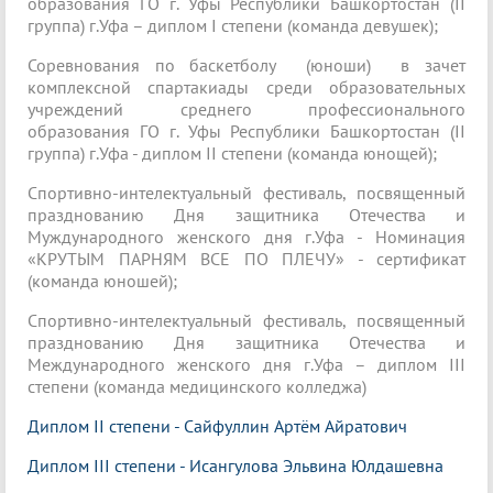
образования ГО г. Уфы Республики Башкортостан (II
группа) г.Уфа – диплом I степени (команда девушек);
Соревнования по баскетболу (юноши) в зачет
комплексной спартакиады среди образовательных
учреждений среднего профессионального
образования ГО г. Уфы Республики Башкортостан (II
группа) г.Уфа - диплом II степени (команда юнощей);
Спортивно-интелектуальный фестиваль, посвященный
празднованию Дня защитника Отечества и
Муждународного женского дня г.Уфа - Номинация
«КРУТЫМ ПАРНЯМ ВСЕ ПО ПЛЕЧУ» - сертификат
(команда юношей);
Спортивно-интелектуальный фестиваль, посвященный
празднованию Дня защитника Отечества и
Международного женского дня г.Уфа – диплом III
степени (команда медицинского колледжа)
Диплом II степени - Сайфуллин Артём Айратович
Диплом III степени - Исангулова Эльвина Юлдашевна