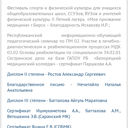
Фестиваль спорта и физической культуры для учащихся
общеобразовательных школ, ССУЗов, ВУЗов и учителей
физической культуры II Летний лагерь «Мое призвание
медицина» г.Бирск – благодарность Исхакову И.Р.;
Республиканский информационно-обучающий
педагогический семинар по ПМ 02. Участие в лечебно-
диагностическом и реабилитационном процессах МДК
02.02 Основы реабилитации по специальности 34.02.01
Сестринское дело на базе ГАПОУ РБ «Белорецкий
медицинский колледж» - сертификат Паршкова А.А.
Диплом II степени - Ростов Александр Сергеевич
Благодарственное письмо - Нечитайло Наталья
Анатольевна
Диплом III степени - Батталова Айгуль Маратовна
Сертификат Ишмухаметова А.А., Батталова А.М.,
Ветошкина Э.В. (Саранский МК)
Сертификат Яшина Е.В. (СОБМК)