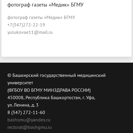
фотограф газеты «Медик» БГМУ
фотограф газеты «Медик» БГМУ
+7(347)272-22-19
yulukovae11@mail.ru
© Башкирский государственный медицинский
университет
(ФГБОУ ВО БГМУ МИНЗДРАВА РОССИИ)
450008, Республика Башкортостан, г. Уфа,
ул. Ленина, д. 3
8 (347) 272-11-60
bashsmu@yandex.ru
rectorat@bashgmu.ru