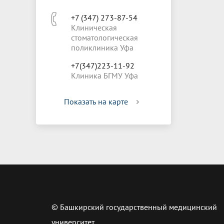
+7 (347) 273-87-54
Клиническая
стоматологическая
поликлиника Уфа
+7(347)223-11-92
Клиника БГМУ Уфа
Показать на карте
© Башкирский государственный медицинский
университет