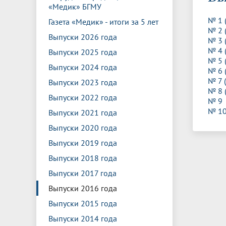
Управление международной
Отдел ор
Профсою
«Медик» БГМУ
Электронный ящик доверия
Комплекс
деятельности
Итоги научно-исследовательской
Клиничес
№ 1 
Газета «Медик» - итоги за 5 лет
Санаторий-профилакторий БГМУ
Совет обучающихся
БГМУ
Федерал
Ассоциац
работы
испытани
№ 2 
центр
Выпуски 2026 года
№ 3 
Абитуриенту
Золотой фонд БГМУ
Обращен
Медиа ц
№ 4 
Выпуски 2025 года
Конференции и форумы
Лаборато
№ 5 
Видеогалерея
Жизнь иностранных студентов БГМУ
Оплата б
Универси
Выпуски 2024 года
№ 6 
Информация для инвалидов и лиц с
Проблемные научные комиссии
Информац
БГМУ в р
Эндаумент
Вопрос-о
№ 7 
ограниченными возможностями
Выпуски 2023 года
Штаб студенческих отрядов БГМУ
Первичн
№ 8 
здоровья
Выпуски 2022 года
Первых»
№ 9 
Институт урологии и клинической
Репозит
Медицинский инспектор
Онлайн 
№ 10
Выпуски 2021 года
онкологии
Выпуски 2020 года
Выпуски 2019 года
Независимая оценка качества
Професс
Выпуски 2018 года
образования
Выпуски 2017 года
Выпуски 2016 года
Выпуски 2015 года
Выпуски 2014 года