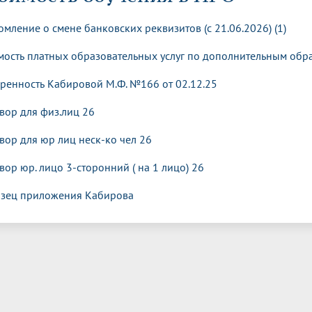
динатуры
з обучающихся БГМУ
Расписание
Профсоюзный комитет
ная программа развития
Антитеррор
кие исследования и
Диссертационные советы
омление о смене банковских реквизитов (с 21.06.2026) (1)
ьный аккредитационный
ия выпускников
Научно-образовательный
Работа музеев на кафедрах
я, ЛЭК
медицинский кластер
Аспирантура
мость платных образовательных услуг по дополнительным об
ие граждан
ентр
Фотогалерея
БГМУ - ВУЗ здорового образа 
«Нижневолжский»
рии мегагранта
Полезные интернет-ссылки
ренность Кабировой М.Ф. №166 от 02.12.25
анковской картой
тету 90 лет
Реорганизация вуза
Университету 85 лет
ия для студентов
ейтингах университетов
Я-профессионал
Управление инновационной
твет
вор для физ.лиц 26
деятельности
ое отделение «Движение
Альманах "Исторический вестни
 БГМУ
вор для юр лиц неск-ко чел 26
орий БГМУ
Евразийский НОЦ
обучение
Социальная работа в системе
здравоохранения
вор юр. лицо 3-сторонний ( на 1 лицо) 26
зец приложения Кабирова
иональное обучение
Инновационные образователь
проекты