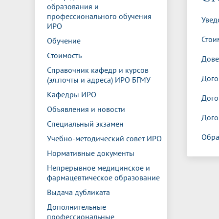
Управление международной
Отдел ор
Профсою
образования и
Электронный ящик доверия
Комплекс
деятельности
Итоги научно-исследовательской
Клиничес
профессионального обучения
Увед
Санаторий-профилакторий БГМУ
Совет обучающихся
БГМУ
Федерал
Ассоциац
работы
испытани
ИРО
центр
Стои
Обучение
Абитуриенту
Золотой фонд БГМУ
Обращен
Медиа ц
Конференции и форумы
Лаборато
Стоимость
Дове
Видеогалерея
Жизнь иностранных студентов БГМУ
Оплата б
Универси
Информация для инвалидов и лиц с
Проблемные научные комиссии
Информац
БГМУ в р
Справочник кафедр и курсов
Эндаумент
Вопрос-о
Дого
ограниченными возможностями
(эл.почты и адреса) ИРО БГМУ
Штаб студенческих отрядов БГМУ
Первичн
здоровья
Кафедры ИРО
Первых»
Дого
Институт урологии и клинической
Репозит
Медицинский инспектор
Онлайн 
Объявления и новости
онкологии
Дого
Специальный экзамен
Обра
Учебно-методический совет ИРО
Независимая оценка качества
Професс
Нормативные документы
образования
Непрерывное медицинское и
фармацевтическое образование
Выдача дубликата
Дополнительные
профессиональные