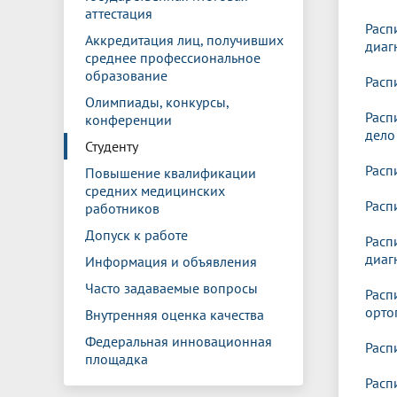
аттестация
Расп
Аккредитация лиц, получивших
диаг
среднее профессиональное
образование
Расп
Олимпиады, конкурсы,
Расп
конференции
дело
Студенту
Расп
Повышение квалификации
средних медицинских
Расп
работников
Допуск к работе
Расп
диаг
Информация и объявления
Часто задаваемые вопросы
Расп
орто
Внутренняя оценка качества
Федеральная инновационная
Расп
площадка
Расп