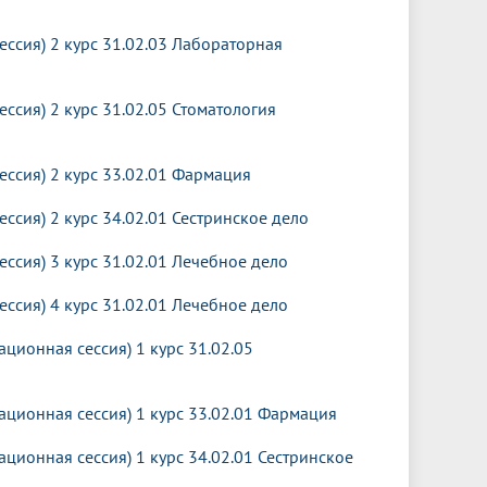
Менеджмент качества
Лицензии
Совет кураторов
Сведения об образовательной
Докторантура
ессия) 2 курс 31.02.03 Лабораторная
организации
Государственная итоговая аттестация
Выпускники БГМУ – ветераны ВОВ
Грантовые фонды
жизни
Карта сайта
Внутренняя оценка качества
Юбиляры
ссия) 2 курс 31.02.05 Стоматология
образования
Научные издания
Трансформация университета
Празднование 75-летия Победы в
Всероссийская студенческая
Публикационная активность
Великой Отечественной войне
ессия) 2 курс 33.02.01 Фармация
олимпиада по хирургии с
к"
НИИ кардиологии
«МЕДМОЛ»
международным участием
ссия) 2 курс 34.02.01 Сестринское дело
Научная ординатура
Новые образовательные программы
ессия) 3 курс 31.02.01 Лечебное дело
Электронная учебная библиотека
ессия) 4 курс 31.02.01 Лечебное дело
ные
Аккредитация специалиста
ционная сессия) 1 курс 31.02.05
Наставничество в сфере
здравоохранения
ционная сессия) 1 курс 33.02.01 Фармация
ционная сессия) 1 курс 34.02.01 Сестринское