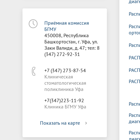
диаг
Расп
Приёмная комиссия
Расп
БГМУ
орто
450008, Республика
Башкортостан, г. Уфа, ул.
Расп
Заки Валиди, д. 47; тел: 8
(347) 272-92-31
РАСП
РАСП
+7 (347) 273-87-54
Клиническая
РАСП
стоматологическая
поликлиника Уфа
+7(347)223-11-92
Расп
Клиника БГМУ Уфа
Расп
диаг
Показать на карте
Расп
диаг