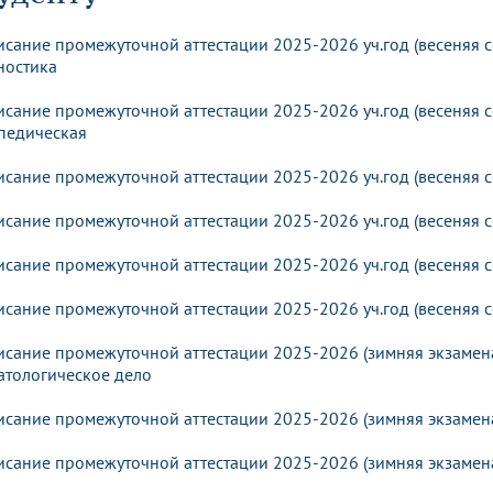
динатуры
з обучающихся БГМУ
Расписание
Профсоюзный комитет
ная программа развития
Антитеррор
кие исследования и
Диссертационные советы
исание промежуточной аттестации 2025-2026 уч.год (весеняя с
ьный аккредитационный
ия выпускников
Научно-образовательный
Работа музеев на кафедрах
я, ЛЭК
ностика
медицинский кластер
Аспирантура
ие граждан
ентр
Фотогалерея
БГМУ - ВУЗ здорового образа 
«Нижневолжский»
исание промежуточной аттестации 2025-2026 уч.год (весеняя се
рии мегагранта
Полезные интернет-ссылки
педическая
анковской картой
тету 90 лет
Реорганизация вуза
Университету 85 лет
ия для студентов
ейтингах университетов
Я-профессионал
Управление инновационной
твет
исание промежуточной аттестации 2025-2026 уч.год (весеняя с
деятельности
ое отделение «Движение
Альманах "Исторический вестни
 БГМУ
исание промежуточной аттестации 2025-2026 уч.год (весеняя се
орий БГМУ
Евразийский НОЦ
обучение
Социальная работа в системе
здравоохранения
исание промежуточной аттестации 2025-2026 уч.год (весеняя с
исание промежуточной аттестации 2025-2026 уч.год (весеняя с
иональное обучение
Инновационные образователь
проекты
исание промежуточной аттестации 2025-2026 (зимняя экзамена
атологическое дело
исание промежуточной аттестации 2025-2026 (зимняя экзамена
исание промежуточной аттестации 2025-2026 (зимняя экзамена