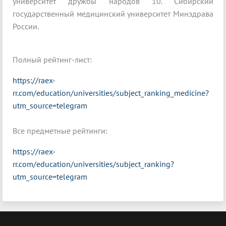
университет дружбы народов 10. Сибирский
государственный медицинский университет Минздрава
России.
Полный рейтинг-лист:
https://raex-
rr.com/education/universities/subject_ranking_medicine?
utm_source=telegram
Все предметные рейтинги:
https://raex-
rr.com/education/universities/subject_ranking?
utm_source=telegram