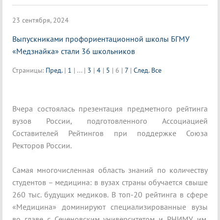
23 сентября, 2024
Выпускниками профориентационной школы БГМУ
«Медзнайка» стали 36 школьников
Страницы:
Пред.
|
1
|
...
|
3
|
4
|
5
|
6
|
7
|
След.
Все
Вчера состоялась презентация предметного рейтинга
вузов России, подготовленного Ассоциацией
Составителей Рейтингов при поддержке Союза
Ректоров России.
Самая многочисленная область знаний по количеству
студентов – медицина: в вузах страны обучается свыше
260 тыс. будущих медиков. В топ-20 рейтинга в сфере
«Медицина» доминируют специализированные вузы
во главе с Сеченовским университетом и РНИМУ им.