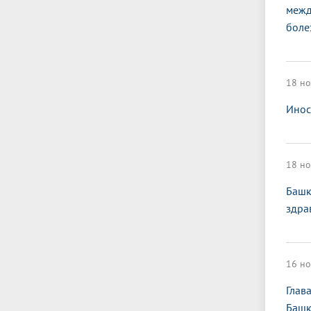
межд
боле
18 но
Инос
18 но
Башк
здра
16 но
Глав
Башк