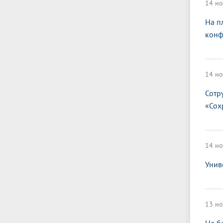
14 но
На п
конф
14 но
Сотр
«Сох
14 но
Унив
13 но