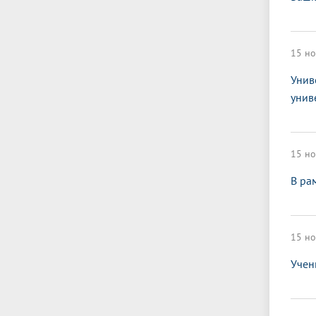
15 но
Унив
унив
15 но
В ра
15 но
Учен