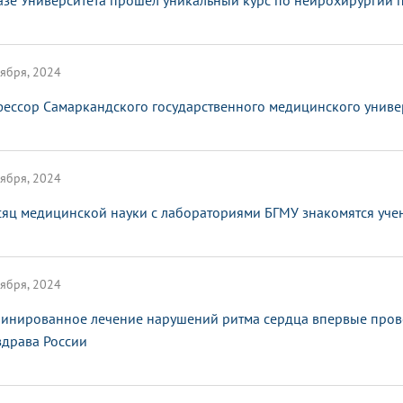
азе Университета прошел уникальный курс по нейрохирургии 
ября, 2024
ессор Самаркандского государственного медицинского универ
ября, 2024
сяц медицинской науки с лабораториями БГМУ знакомятся уче
ября, 2024
инированное лечение нарушений ритма сердца впервые пров
драва России