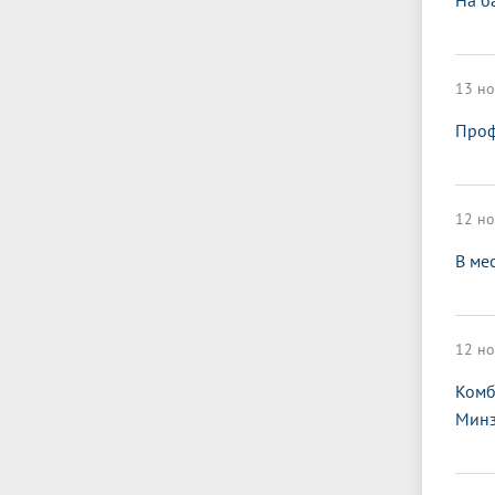
На б
13 но
Проф
12 но
В ме
12 но
Комб
Минз