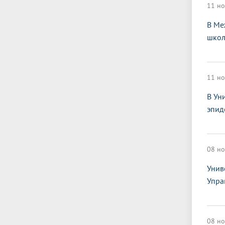
11 но
В Ме
школ
11 но
В Ун
эпид
08 но
Унив
Упра
08 но