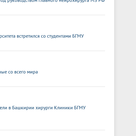
под руководством главного нейрохирурга МЗ РФ
ситета встретился со студентами БГМУ
ные со всего мира
ели в Башкирии хирурги Клиники БГМУ