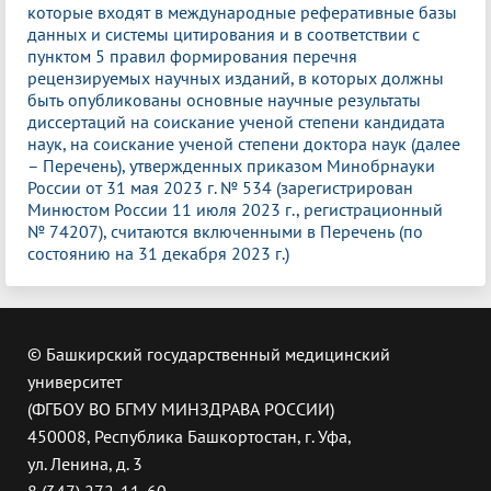
которые входят в международные реферативные базы
данных и системы цитирования и в соответствии с
пунктом 5 правил формирования перечня
рецензируемых научных изданий, в которых должны
быть опубликованы основные научные результаты
диссертаций на соискание ученой степени кандидата
наук, на соискание ученой степени доктора наук (далее
– Перечень), утвержденных приказом Минобрнауки
России от 31 мая 2023 г. № 534 (зарегистрирован
Минюстом России 11 июля 2023 г., регистрационный
№ 74207), считаются включенными в Перечень (по
состоянию на 31 декабря 2023 г.)
© Башкирский государственный медицинский
университет
(ФГБОУ ВО БГМУ МИНЗДРАВА РОССИИ)
450008, Республика Башкортостан, г. Уфа,
ул. Ленина, д. 3