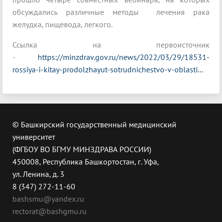
обсуждались различные методы лечения рака
желудка, пищевода, легкого.
Ссылка на первоисточник
-
https://minzdrav.gov.ru/news/2022/03/29/18531-
rossiya-i-kitay-prodolzhayut-sotrudnichestvo-v-oblasti...
© Башкирский государственный медицинский
университет
(ФГБОУ ВО БГМУ МИНЗДРАВА РОССИИ)
450008, Республика Башкортостан, г. Уфа,
ул. Ленина, д. 3
8 (347) 272-11-60
bashsmu@yandex.ru
rectorat@bashgmu.ru