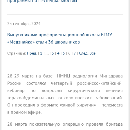
программы по IT-специальностям
23 сентября, 2024
Выпускниками профориентационной школы БГМУ
«Медзнайка» стали 36 школьников
Страницы:
Пред.
|
1
|
...
|
3
|
4
|
5
|
6
|
7
|
След.
Все
28-29 марта на базе НМИЦ радиологии Минздрава
России состоялся четвертый российско-китайский
вебинар по вопросам хирургического лечения
торакоабдоминальных онкологических заболеваний.
Он проходил в формате «живой хиругии» — телемоста
в прямом эфире.
28 марта показательную операцию провела бригада