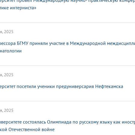
ерситет провел Международную научно- практическую конфе
тике интерниста»
я, 2025
ессора БГМУ приняли участие в Международной междисципл
натологии
я, 2025
ерситет посетили ученики предуниверсария Нефтекамска
я, 2025
иверситете состоялась Олимпиада по русскому языку как инос
кой Отечественной войне