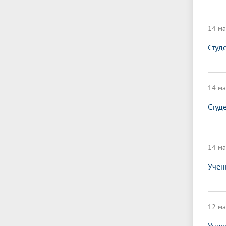
14 ма
Студ
14 ма
Студ
14 ма
Учен
12 ма