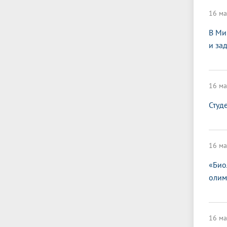
16 ма
В Ми
и за
16 ма
Студ
16 ма
«Био
олим
16 ма