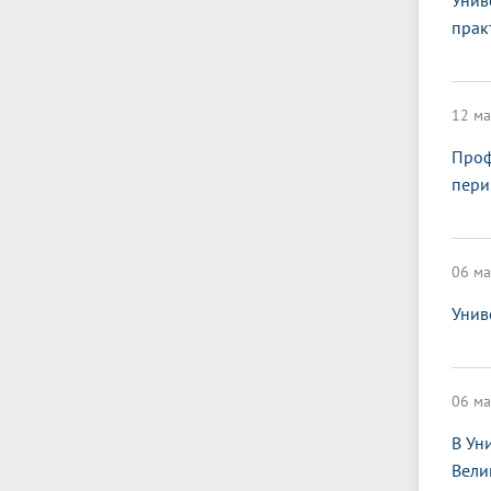
Унив
прак
12 ма
Проф
пери
06 ма
Унив
06 ма
В Ун
Вели