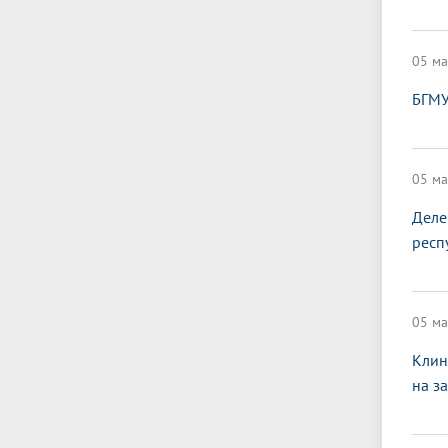
05 ма
БГМУ
05 ма
Деле
респ
05 ма
Клин
на з