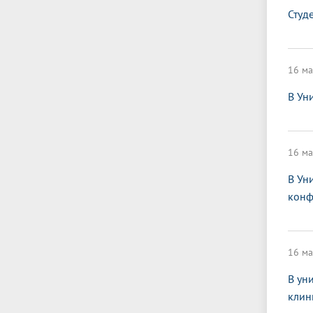
Студ
16 ма
В Ун
16 ма
В Ун
конф
16 ма
В ун
клин