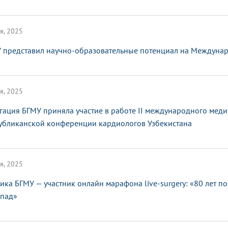
я, 2025
 представил научно-образовательные потенциал на Междунар
я, 2025
гация БГМУ приняла участие в работе II международного мед
убликанской конференции кардиологов Узбекистана
я, 2025
ика БГМУ — участник онлайн марафона live-surgery: «80 лет п
апад»