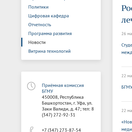
Управление международной
Отдел ор
Профсою
Ро
Политики
Электронный ящик доверия
Комплекс
деятельности
Итоги научно-исследовательской
Клиничес
Санаторий-профилакторий БГМУ
Совет обучающихся
БГМУ
Федерал
Ассоциац
работы
испытани
Цифровая кафедра
ле
центр
Отчетность
Абитуриенту
Золотой фонд БГМУ
Обращен
Медиа ц
Конференции и форумы
Лаборато
Программа развития
26 ма
Видеогалерея
Жизнь иностранных студентов БГМУ
Оплата б
Универси
Информация для инвалидов и лиц с
Проблемные научные комиссии
Информац
БГМУ в р
Новости
Студ
Эндаумент
Вопрос-о
ограниченными возможностями
Витрина технологий
межд
Штаб студенческих отрядов БГМУ
Первичн
здоровья
Первых»
Институт урологии и клинической
Репозит
Медицинский инспектор
Онлайн 
онкологии
22 ма
Приёмная комиссия
БГМУ
Независимая оценка качества
Професс
БГМУ
образования
450008, Республика
Башкортостан, г. Уфа, ул.
Заки Валиди, д. 47; тел: 8
22 ма
(347) 272-92-31
«Нов
меди
+7 (347) 273-87-54