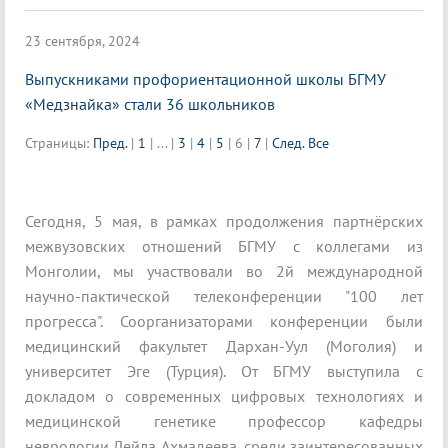
23 сентября, 2024
Выпускниками профориентационной школы БГМУ
«Медзнайка» стали 36 школьников
Страницы:
Пред.
|
1
|
...
|
3
|
4
|
5
|
6
|
7
|
След.
Все
Сегодня, 5 мая, в рамках продолжения партнёрских
межвузовских отношений БГМУ с коллегами из
Монголии, мы участвовали во 2й международной
научно-пактической телеконференции "100 лет
прогресса". Соорганизаторами конференции были
медицинский факультет Дархан-Уул (Моголия) и
университет Эге (Турция). От БГМУ выступила с
докладом о современных цифровых технологиях и
медицинской генетике профессор кафедры
неврологии Лейла Ахмадеева, среди заинтересованных