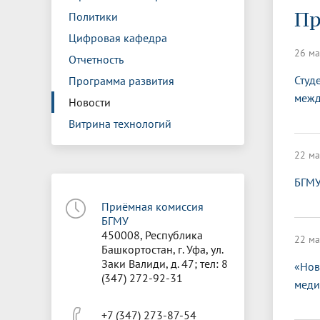
Управление международной
Отдел ор
Профсою
Пр
Политики
Электронный ящик доверия
Комплекс
деятельности
Итоги научно-исследовательской
Клиничес
Санаторий-профилакторий БГМУ
Совет обучающихся
БГМУ
Федерал
Ассоциац
работы
испытани
Цифровая кафедра
центр
26 ма
Отчетность
Абитуриенту
Золотой фонд БГМУ
Обращен
Медиа ц
Конференции и форумы
Лаборато
Студ
Программа развития
Видеогалерея
Жизнь иностранных студентов БГМУ
Оплата б
Универси
межд
Информация для инвалидов и лиц с
Проблемные научные комиссии
Информац
БГМУ в р
Новости
Эндаумент
Вопрос-о
ограниченными возможностями
Витрина технологий
Штаб студенческих отрядов БГМУ
Первичн
здоровья
Первых»
Институт урологии и клинической
Репозит
22 ма
Медицинский инспектор
Онлайн 
онкологии
БГМУ
Приёмная комиссия
Независимая оценка качества
Професс
БГМУ
образования
450008, Республика
22 ма
Башкортостан, г. Уфа, ул.
Заки Валиди, д. 47; тел: 8
«Нов
(347) 272-92-31
меди
+7 (347) 273-87-54