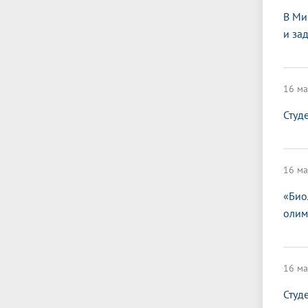
В Ми
и за
16 ма
Студ
16 ма
«Био
олим
16 ма
Студ