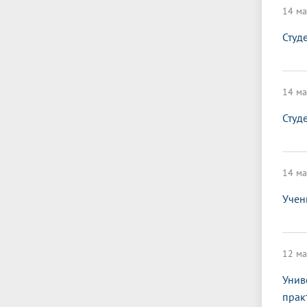
14 ма
Студ
14 ма
Студ
14 ма
Учен
12 ма
Унив
прак