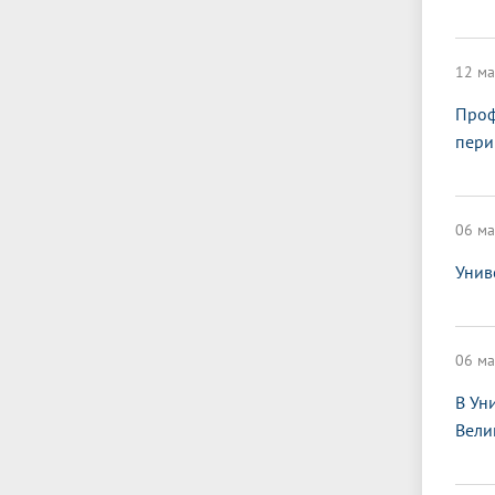
12 ма
Проф
пери
06 ма
Унив
06 ма
В Ун
Вели