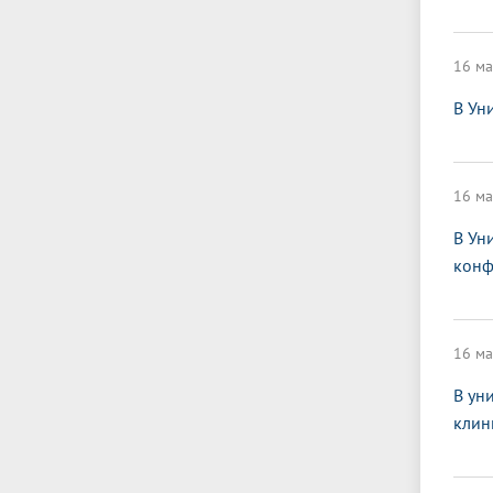
16 ма
В Ун
16 ма
В Ун
конф
16 ма
В ун
клин