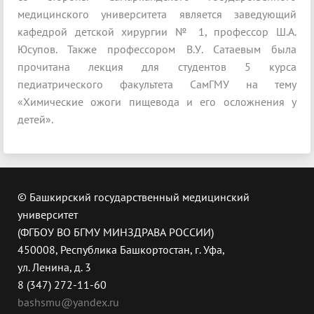
медицинского университета является заведующий
кафедрой детской хирургии № 1, профессор Ш.А.
Юсупов. Также профессором В.У. Сатаевым была
прочитана лекция для студентов 5 курса
педиатрического факультета СамГМУ на тему
«Химические ожоги пищевода и его осложнения у
детей».
© Башкирский государственный медицинский
университет
(ФГБОУ ВО БГМУ МИНЗДРАВА РОССИИ)
450008, Республика Башкортостан, г. Уфа,
ул. Ленина, д. 3
8 (347) 272-11-60
bashsmu@yandex.ru