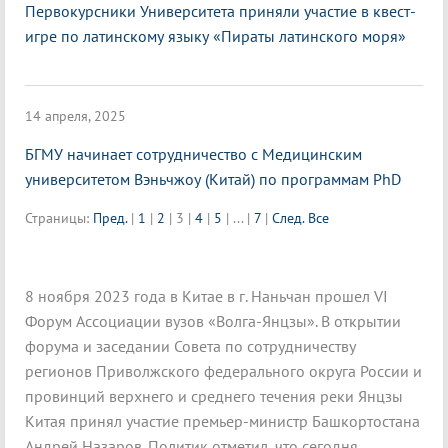
Первокурсники Университета приняли участие в квест-
игре по латинскому языку «Пираты латинского моря»
14 апреля, 2025
БГМУ начинает сотрудничество с Медицинским
университетом Вэньчжоу (Китай) по программам PhD
Страницы:
Пред.
|
1
|
2
|
3
|
4
|
5
|
...
|
7
|
След.
Все
8 ноября 2023 года в Китае в г. Наньчан прошел VI
Форум Ассоциации вузов «Волга-Янцзы». В открытии
форума и заседании Совета по сотрудничеству
регионов Приволжского федерального округа России и
провинций верхнего и среднего течения реки Янцзы
Китая принял участие премьер-министр Башкортостана
Андрей Назаров. Политик отметил, что сегодня