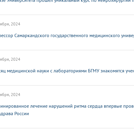
азе Университета прошел уникальный курс по нейрохирургии 
ября, 2024
ессор Самаркандского государственного медицинского универ
ября, 2024
сяц медицинской науки с лабораториями БГМУ знакомятся уче
ября, 2024
инированное лечение нарушений ритма сердца впервые пров
драва России