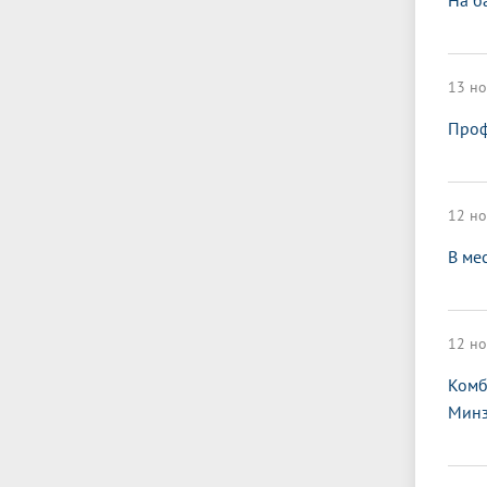
На б
13 но
Проф
12 но
В ме
12 но
Комб
Минз