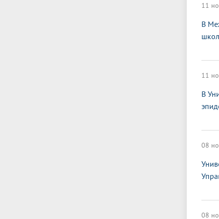
11 но
В Ме
школ
11 но
В Ун
эпид
08 но
Унив
Упра
08 но