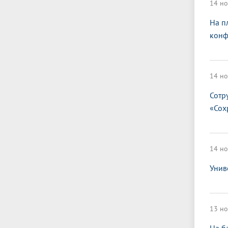
14 но
На п
конф
14 но
Сотр
«Сох
14 но
Унив
13 но