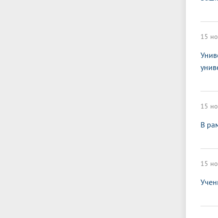
15 но
Унив
унив
15 но
В ра
15 но
Учен