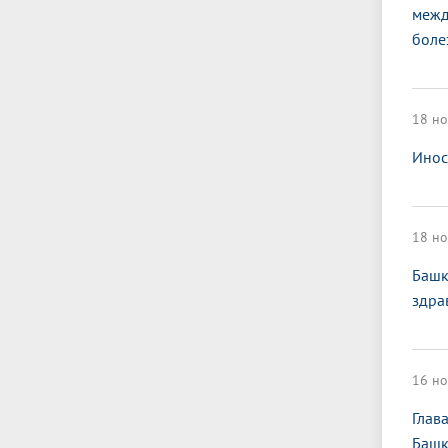
межд
боле
18 но
Инос
18 но
Башк
здра
16 но
Глав
Башк