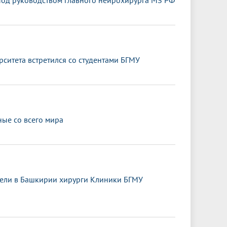
под руководством главного нейрохирурга МЗ РФ
ситета встретился со студентами БГМУ
ные со всего мира
ели в Башкирии хирурги Клиники БГМУ