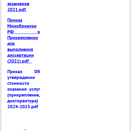
экзаменов
2021.pdf
Приказ
Минобрнауки
РФ о
Прикреплении
для
выполнения
диссертации
(2021).pdf
Приказ Об
утверждении
стоимости
оказания услуг
(прикрепление,
докторантура)
2024-2025.pdf