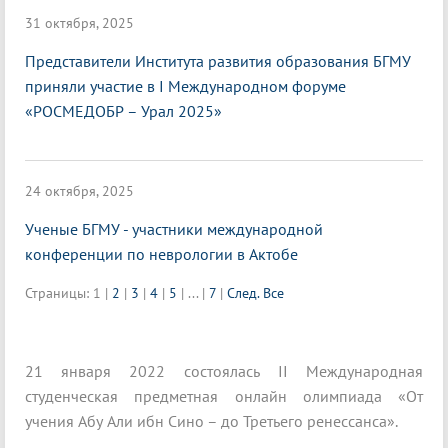
31 октября, 2025
Представители Института развития образования БГМУ
приняли участие в I Международном форуме
«РОСМЕДОБР – Урал 2025»
24 октября, 2025
Ученые БГМУ - участники международной
конференции по неврологии в Актобе
Страницы:
1
|
2
|
3
|
4
|
5
|
...
|
7
|
След.
Все
21 января 2022 состоялась II Международная
студенческая предметная онлайн олимпиада «От
учения Абу Али ибн Сино – до Третьего ренессанса».