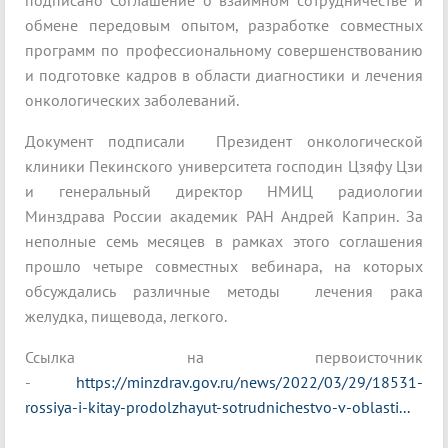
подписано Соглашение о взаимном сотрудничестве и
обмене передовым опытом, разработке совместных
программ по профессиональному совершенствованию
и подготовке кадров в области диагностики и лечения
онкологических заболеваний.
Документ подписали Президент онкологической
клиники Пекинского университета господин Цзяфу Цзи
и генеральный директор НМИЦ радиологии
Минздрава России академик РАН Андрей Каприн. За
неполные семь месяцев в рамках этого соглашения
прошло четыре совместных вебинара, на которых
обсуждались различные методы лечения рака
желудка, пищевода, легкого.
Ссылка на первоисточник
-
https://minzdrav.gov.ru/news/2022/03/29/18531-
rossiya-i-kitay-prodolzhayut-sotrudnichestvo-v-oblasti...