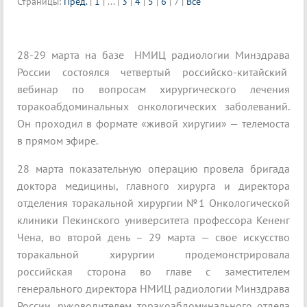
Страницы:
Пред.
|
1
|
...
|
3
|
4
|
5
|
6
|
7
|
Все
28-29 марта на базе НМИЦ радиологии Минздрава
России состоялся четвертый российско-китайский
вебинар по вопросам хирургического лечения
торакоабдоминальных онкологических заболеваний.
Он проходил в формате «живой хиругии» — телемоста
в прямом эфире.
28 марта показательную операцию провела бригада
доктора медицины, главного хирурга и директора
отделения торакальной хирургии №1 Онкологической
клиники Пекинского университета профессора Кененг
Чена, во второй день – 29 марта — свое искусство
торакальной хирургии продемонстрировала
российская сторона во главе с заместителем
генерального директора НМИЦ радиологии Минздрава
России, руководителем торакоабдоминального отдела