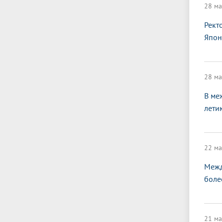
28 ма
Рект
Япон
28 ма
В ме
лети
22 ма
Межд
боле
21 ма