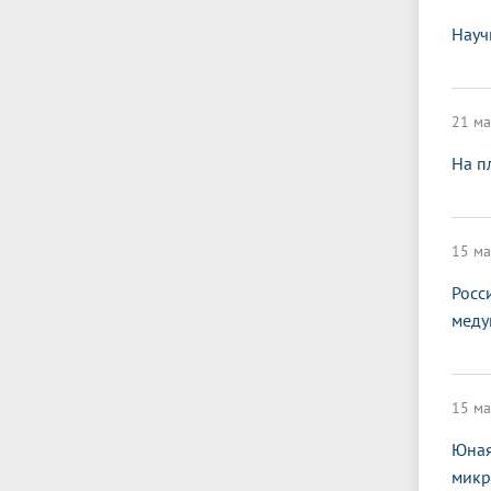
Науч
21 ма
На п
15 ма
Росс
меду
15 ма
Юная
микр