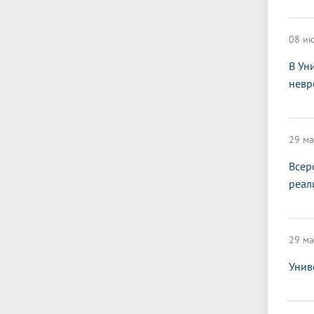
08 ию
В Ун
невр
29 ма
Всер
реал
29 ма
Унив