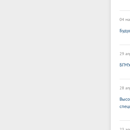
04 ма
Буду
29 ап
БГМУ
28 ап
Высо
спец
23 ап