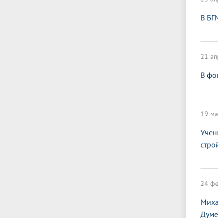
В БГ
21 ап
В фо
19 ма
Учен
стро
24 фе
Миха
Думе