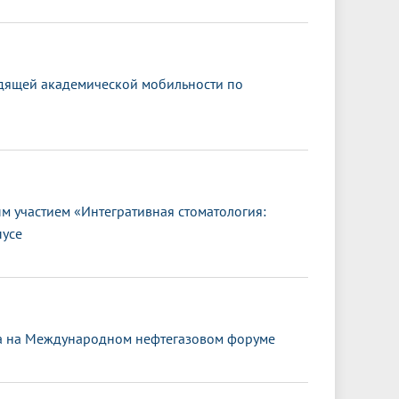
дящей академической мобильности по
 участием «Интегративная стоматология:
пусе
та на Международном нефтегазовом форуме