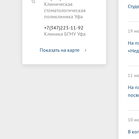
Клиническая
Студ
стоматологическая
поликлиника Уфа
+7(347)223-11-92
19 ию
Клиника БГМУ Уфа
На п
Показать на карте
«Нед
11 ию
На п
посв
10 ию
В ко