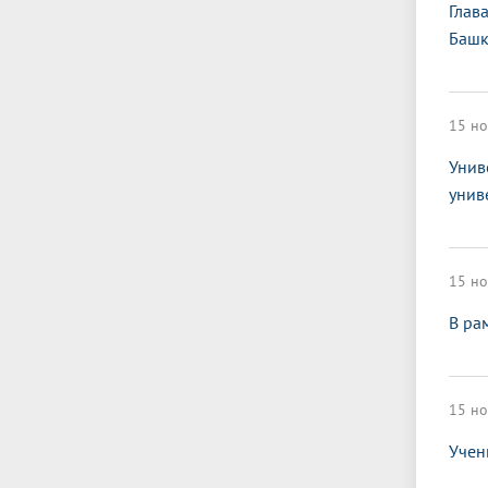
Глав
Башк
15 но
Унив
унив
15 но
В ра
15 но
Учен