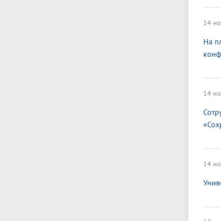
14 но
На п
конф
14 но
Сотр
«Сох
14 но
Унив