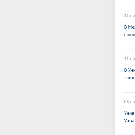
11 но
В Ме
школ
11 но
В Ун
эпид
08 но
Унив
Упра