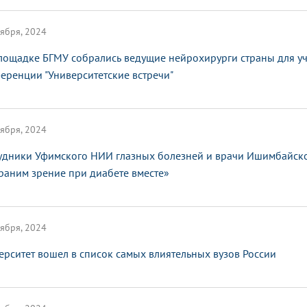
ября, 2024
лощадке БГМУ собрались ведущие нейрохирурги страны для у
еренции "Университетские встречи"
ября, 2024
удники Уфимского НИИ глазных болезней и врачи Ишимбайско
раним зрение при диабете вместе»
ября, 2024
ерситет вошел в список самых влиятельных вузов России