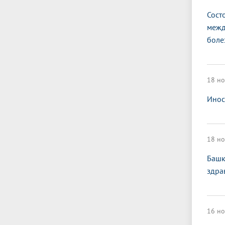
Сост
межд
боле
18 но
Инос
18 но
Башк
здра
16 но