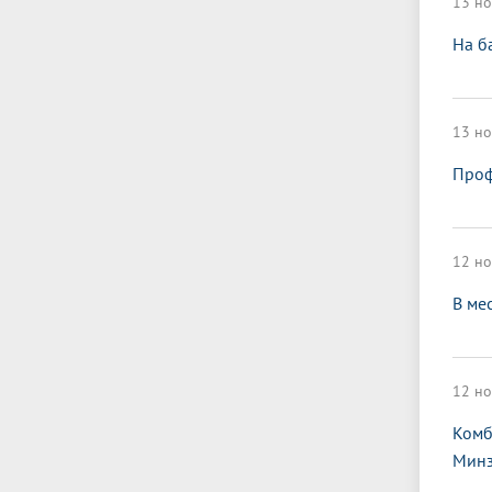
13 но
На б
13 но
Проф
12 но
В ме
12 но
Комб
Минз