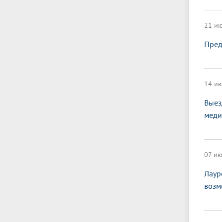
21 ию
Пред
14 ию
Выез
меди
07 ию
Лаур
возм