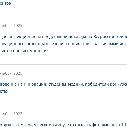
ентов
нтября, 2025
щие инфекционисты представили доклады на Всероссийской 
овационные подходы к лечению пациентов с различными ин
биотикорезистентности»
нтября, 2025
новение на инновации: студенты-медики, победители конкурса
ктах
нтября, 2025
жвузовском студенческом кампусе открылась фотовыставка "БГ