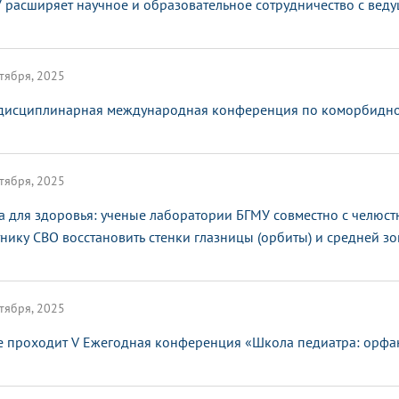
 расширяет научное и образовательное сотрудничество с ве
тября, 2025
исциплинарная международная конференция по коморбидной
тября, 2025
а для здоровья: ученые лаборатории БГМУ совместно с челюс
тнику СВО восстановить стенки глазницы (орбиты) и средней з
тября, 2025
е проходит V Ежегодная конференция «Школа педиатра: орфа