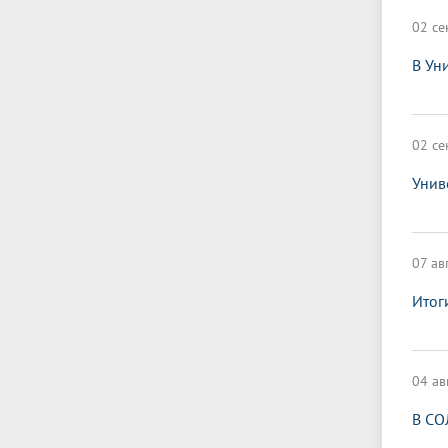
02 се
В Ун
02 се
Унив
07 ав
Итог
04 ав
В СО