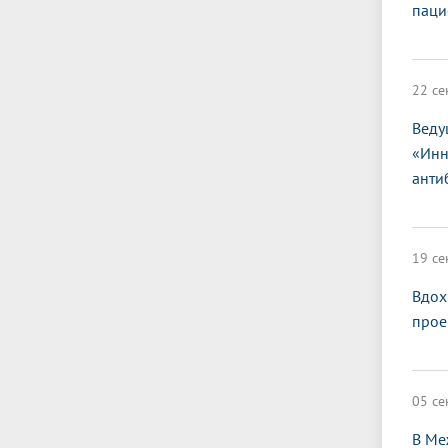
паци
22 се
Веду
«Инн
анти
19 се
Вдох
прое
05 се
В Ме