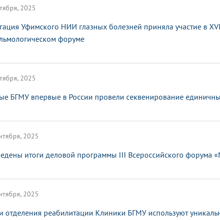
тября, 2025
гация Уфимского НИИ глазных болезней приняла участие в XV
льмологическом форуме
тября, 2025
ые БГМУ впервые в России провели секвенирование единичных
нтября, 2025
едены итоги деловой программы III Всероссийского форума 
нтября, 2025
и отделения реабилитации Клиники БГМУ используют уникаль