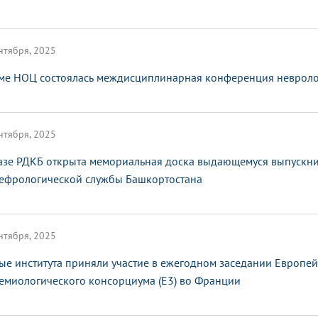
нтября, 2025
ме НОЦ состоялась междисциплинарная конференция невроло
нтября, 2025
азе РДКБ открыта мемориальная доска выдающемуся выпускни
ефрологической службы Башкортостана
нтября, 2025
ые института приняли участие в ежегодном заседании Европе
емиологического консорциума (E3) во Франции