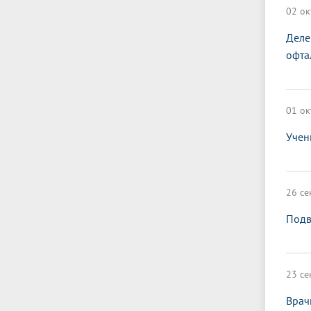
02 ок
Деле
офта
01 ок
Учен
26 се
Подв
23 се
Врач