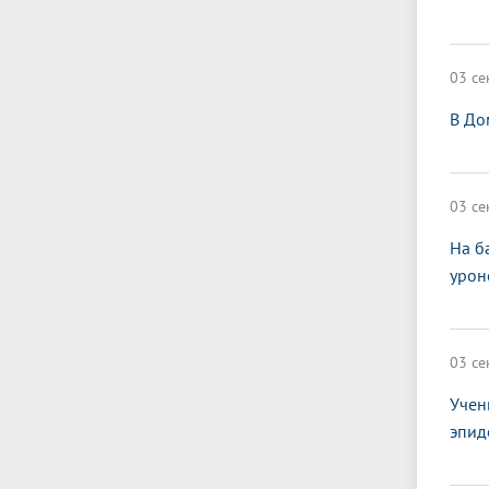
03 се
В До
03 се
На б
урон
03 се
Учен
эпид