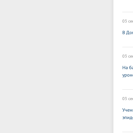
03 се
В До
03 се
На б
урон
03 се
Учен
эпид