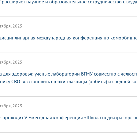
 расширяет научное и образовательное сотрудничество с ве
тября, 2025
исциплинарная международная конференция по коморбидной
тября, 2025
а для здоровья: ученые лаборатории БГМУ совместно с челюс
тнику СВО восстановить стенки глазницы (орбиты) и средней з
тября, 2025
е проходит V Ежегодная конференция «Школа педиатра: орфа