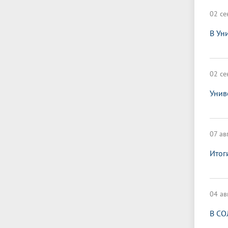
02 се
В Ун
02 се
Унив
07 ав
Итог
04 ав
В СО