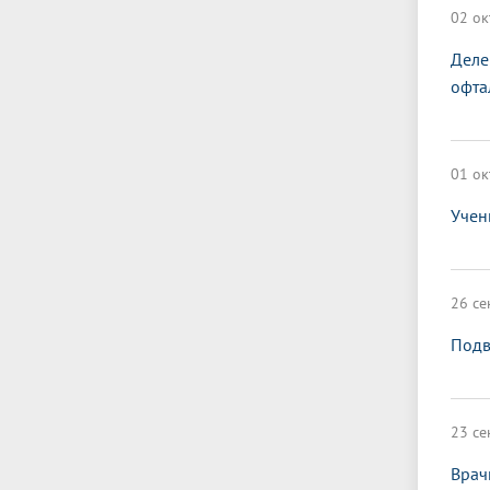
02 ок
Деле
офта
01 ок
Учен
26 се
Подв
23 се
Врач