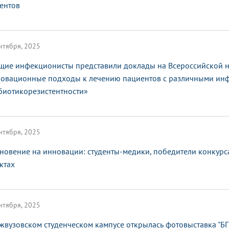
ентов
нтября, 2025
щие инфекционисты представили доклады на Всероссийской 
овационные подходы к лечению пациентов с различными ин
биотикорезистентности»
нтября, 2025
новение на инновации: студенты-медики, победители конкурса
ктах
нтября, 2025
жвузовском студенческом кампусе открылась фотовыставка "БГ