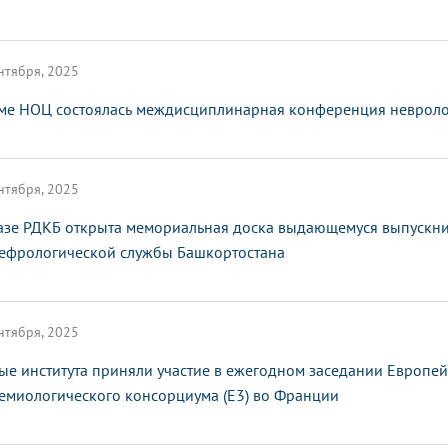
нтября, 2025
ме НОЦ состоялась междисциплинарная конференция невроло
нтября, 2025
азе РДКБ открыта мемориальная доска выдающемуся выпускни
ефрологической службы Башкортостана
нтября, 2025
ые института приняли участие в ежегодном заседании Европе
емиологического консорциума (E3) во Франции