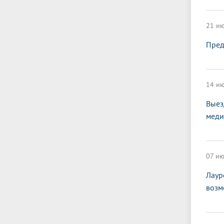
21 ию
Пред
14 ию
Выез
меди
07 ию
Лаур
возм