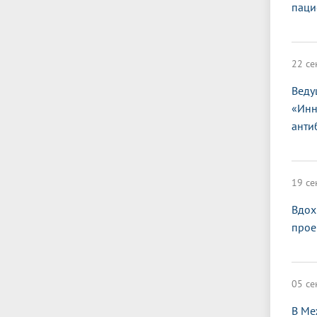
паци
22 се
Веду
«Инн
анти
19 се
Вдох
прое
05 се
В Ме