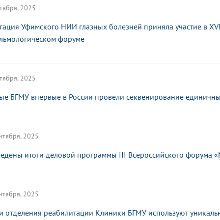
тября, 2025
гация Уфимского НИИ глазных болезней приняла участие в XV
льмологическом форуме
тября, 2025
ые БГМУ впервые в России провели секвенирование единичных
нтября, 2025
едены итоги деловой программы III Всероссийского форума 
нтября, 2025
и отделения реабилитации Клиники БГМУ используют уникаль