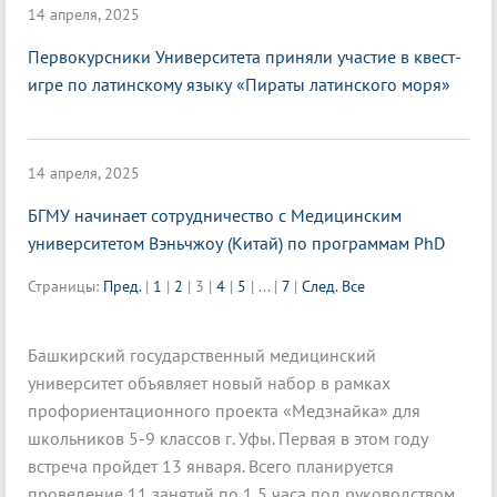
14 апреля, 2025
Первокурсники Университета приняли участие в квест-
игре по латинскому языку «Пираты латинского моря»
14 апреля, 2025
БГМУ начинает сотрудничество с Медицинским
университетом Вэньчжоу (Китай) по программам PhD
Страницы:
Пред.
|
1
|
2
|
3
|
4
|
5
|
...
|
7
|
След.
Все
Башкирский государственный медицинский
университет объявляет новый набор в рамках
профориентационного проекта «Медзнайка» для
школьников 5-9 классов г. Уфы. Первая в этом году
встреча пройдет 13 января. Всего планируется
проведение 11 занятий по 1,5 часа под руководством